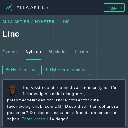
ALLA AKTIER
Logga in
ALLA AKTIER
NYHETER
LINC
Linc
Översikt
Nyheter
Blankning
Insider
Nyheter Linc
Nyheter alla bolag
Hej
Visste du att du med vår premiumtjänst får
fullständig historik
i alla grafer,
pressmeddelanden och andra
notiser för dina
favoritbolag
direkt som DM i Discord samt en del andra
godsaker? Du slipper dessutom störande annonser på
sajten.
Testa gratis
i 14 dagar!