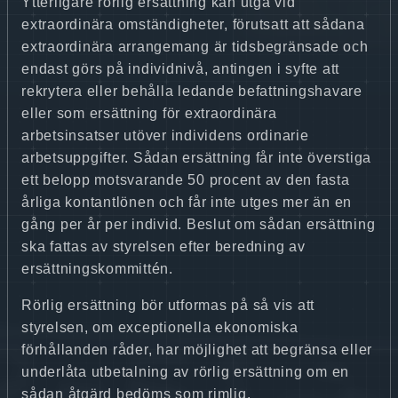
Ytterligare rörlig ersättning kan utgå vid
extraordinära omständigheter, förutsatt att sådana
extraordinära arrangemang är tidsbegränsade och
endast görs på individnivå, antingen i syfte att
rekrytera eller behålla ledande befattningshavare
eller som ersättning för extraordinära
arbetsinsatser utöver individens ordinarie
arbetsuppgifter. Sådan ersättning får inte överstiga
ett belopp motsvarande 50 procent av den fasta
årliga kontantlönen och får inte utges mer än en
gång per år per individ. Beslut om sådan ersättning
ska fattas av styrelsen efter beredning av
ersättningskommittén.
Rörlig ersättning bör utformas på så vis att
styrelsen, om exceptionella ekonomiska
förhållanden råder, har möjlighet att begränsa eller
underlåta utbetalning av rörlig ersättning om en
sådan åtgärd bedöms som rimlig.