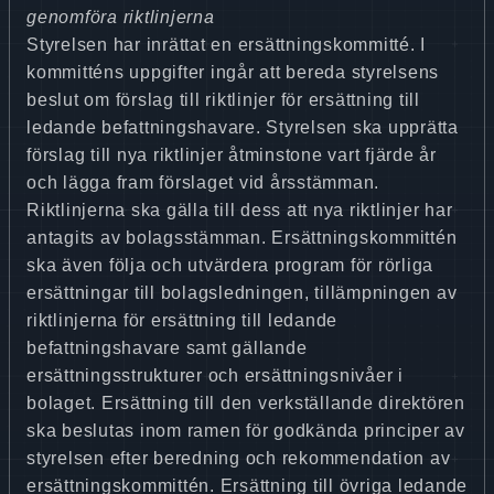
genomföra riktlinjerna
Styrelsen har inrättat en ersättningskommitté. I
kommitténs uppgifter ingår att bereda styrelsens
beslut om förslag till riktlinjer för ersättning till
ledande befattningshavare. Styrelsen ska upprätta
förslag till nya riktlinjer åtminstone vart fjärde år
och lägga fram förslaget vid årsstämman.
Riktlinjerna ska gälla till dess att nya riktlinjer har
antagits av bolagsstämman. Ersättningskommittén
ska även följa och utvärdera program för rörliga
ersättningar till bolagsledningen, tillämpningen av
riktlinjerna för ersättning till ledande
befattningshavare samt gällande
ersättningsstrukturer och ersättningsnivåer i
bolaget. Ersättning till den verkställande direktören
ska beslutas inom ramen för godkända principer av
styrelsen efter beredning och rekommendation av
ersättningskommittén. Ersättning till övriga ledande