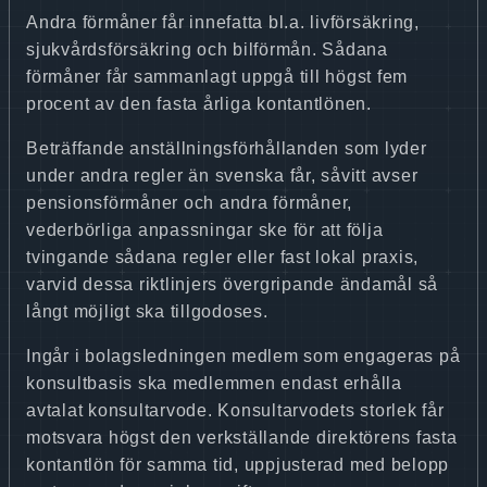
Andra förmåner får innefatta bl.a. livförsäkring,
sjukvårdsförsäkring och bilförmån. Sådana
förmåner får sammanlagt uppgå till högst fem
procent av den fasta årliga kontantlönen.
Beträffande anställningsförhållanden som lyder
under andra regler än svenska får, såvitt avser
pensionsförmåner och andra förmåner,
vederbörliga anpassningar ske för att följa
tvingande sådana regler eller fast lokal praxis,
varvid dessa riktlinjers övergripande ändamål så
långt möjligt ska tillgodoses.
Ingår i bolagsledningen medlem som engageras på
konsultbasis ska medlemmen endast erhålla
avtalat konsultarvode. Konsultarvodets storlek får
motsvara högst den verkställande direktörens fasta
kontantlön för samma tid, uppjusterad med belopp