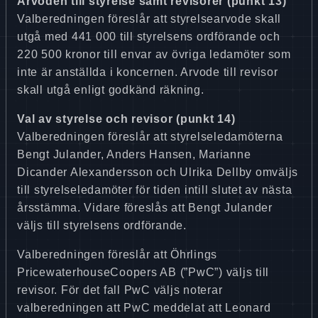
Arvoden till styrelse samt revisorer (punkt 13)
Valberedningen föreslår att styrelsearvode skall
utgå med 441 000 till styrelsens ordförande och
220 500 kronor till envar av övriga ledamöter som
inte är anställda i koncernen. Arvode till revisor
skall utgå enligt godkänd räkning.
Val av styrelse och revisor (punkt 14)
Valberedningen föreslår att styrelseledamöterna
Bengt Julander, Anders Hansen, Marianne
Dicander Alexandersson och Ulrika Dellby omväljs
till styrelseledamöter för tiden intill slutet av nästa
årsstämma. Vidare föreslås att Bengt Julander
väljs till styrelsens ordförande.
Valberedningen föreslår att Öhrlings
PricewaterhouseCoopers AB (”PwC”) väljs till
revisor. För det fall PwC väljs noterar
valberedningen att PwC meddelat att Leonard