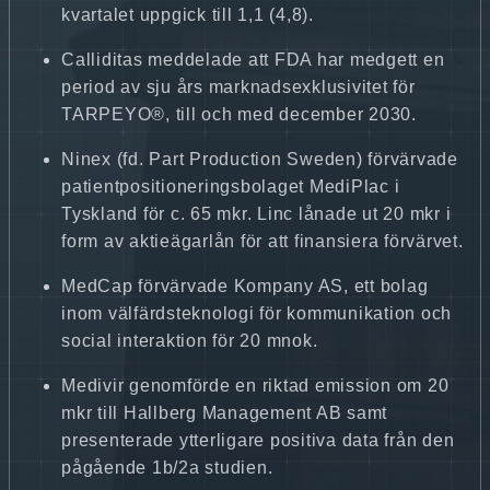
kvartalet uppgick till 1,1 (4,8).
Calliditas meddelade att FDA har medgett en
period av sju års marknadsexklusivitet för
TARPEYO®, till och med december 2030.
Ninex (fd. Part Production Sweden) förvärvade
patientpositioneringsbolaget MediPlac i
Tyskland för c. 65 mkr. Linc lånade ut 20 mkr i
form av aktieägarlån för att finansiera förvärvet.
MedCap förvärvade Kompany AS, ett bolag
inom välfärdsteknologi för kommunikation och
social interaktion för 20 mnok.
Medivir genomförde en riktad emission om 20
mkr till Hallberg Management AB samt
presenterade ytterligare positiva data från den
pågående 1b/2a studien.