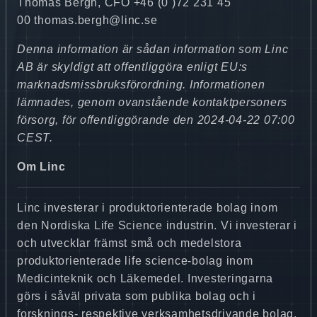
Thomas Bergh, CFO +46 (0 )72 231 45
00 thomas.bergh@linc.se
Denna information är sådan information som Linc
AB är skyldigt att offentliggöra enligt EU:s
marknadsmissbruksförordning. Informationen
lämnades, genom ovanstående kontaktpersoners
försorg, för offentliggörande den 2024-04-22 07:00
CEST.
Om Linc
Linc investerar i produktorienterade bolag inom
den Nordiska Life Science industrin. Vi investerar i
och utvecklar främst små och medelstora
produktorienterade life science-bolag inom
Medicinteknik och Läkemedel. Investeringarna
görs i såväl privata som publika bolag och i
forsknings- respektive verksamhetsdrivande bolag.