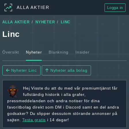
ALLA AKTIER
Logga in
ALLA AKTIER
NYHETER
LINC
Linc
Översikt
Nyheter
Blankning
Insider
Nyheter Linc
Nyheter alla bolag
Hej
Visste du att du med vår premiumtjänst får
fullständig historik
i alla grafer,
pressmeddelanden och andra
notiser för dina
favoritbolag
direkt som DM i Discord samt en del andra
godsaker? Du slipper dessutom störande annonser på
sajten.
Testa gratis
i 14 dagar!