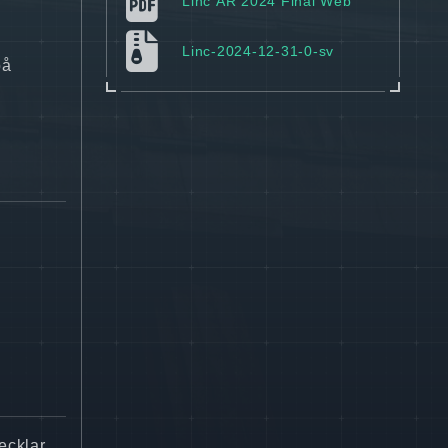
Linc ÅR 2024 Final Web
Linc-2024-12-31-0-sv
på
ecklar