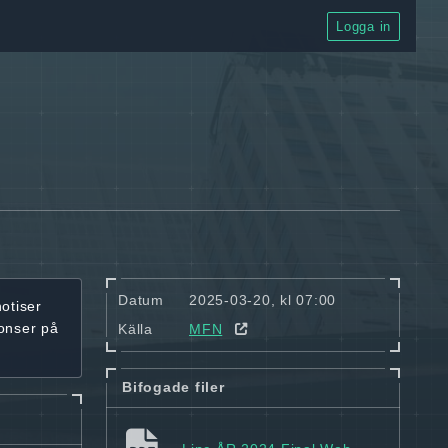
Logga in
Datum
2025-03-20, kl 07:00
notiser
onser på
Källa
MFN
Bifogade filer