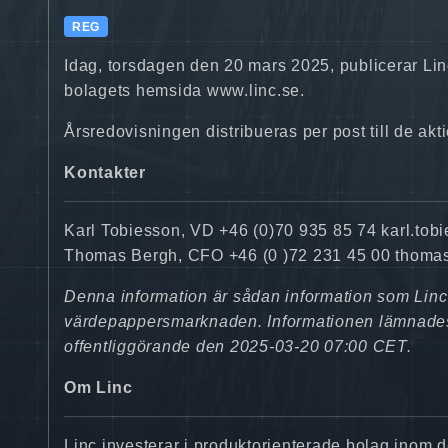
REG
Idag, torsdagen den 20 mars 2025, publicerar Lin
bolagets hemsida www.linc.se.
Årsredovisningen distribueras per post till de akti
Kontakter
Karl Tobiesson, VD +46 (0)70 935 85 74 karl.tob
Thomas Bergh, CFO +46 (0 )72 231 45 00 thoma
Denna information är sådan information som Linc A
värdepappersmarknaden. Informationen lämnades
offentliggörande den 2025-03-20 07:00 CET.
Om Linc
Linc investerar i produktorienterade bolag inom d