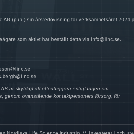
c AB (publ) sin årsredovisning för verksamhetsåret 2024 
eägare som aktivt har beställt detta via info@linc.se.
ieson@linc.se
s.bergh@linc.se
B är skyldigt att offentliggöra enligt lagen om
, genom ovanstående kontaktpersoners försorg, för
en Nordiska Life Science industrin. Vi investerar i och utv