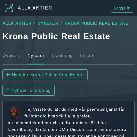
ALLA AKTIER
Logga in
ALLA AKTIER
NYHETER
KRONA PUBLIC REAL ESTATE
Krona Public Real Estate
Översikt
Nyheter
Blankning
Insider
Nyheter Krona Public Real Estate
Nyheter alla bolag
Hej
Visste du att du med vår premiumtjänst får
fullständig historik
i alla grafer,
pressmeddelanden och andra
notiser för dina
favoritbolag
direkt som DM i Discord samt en del andra
godsaker? Du slipper dessutom störande annonser på