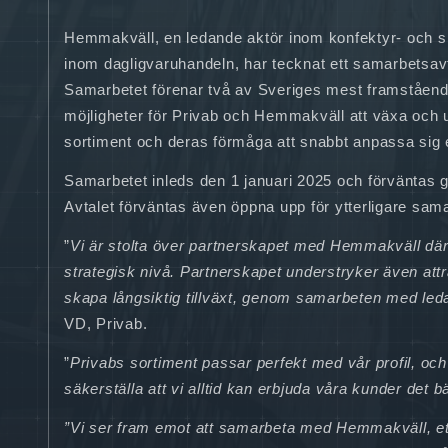
Hemmakväll, en ledande aktör inom konfektyr- och s
inom dagligvaruhandeln, har tecknat ett samarbetsav
Samarbetet förenar två av Sveriges mest framståen
möjligheter för Privab och Hemmakväll att växa och 
sortiment och deras förmåga att snabbt anpassa sig
Samarbetet inleds den 1 januari 2025 och förväntas g
Avtalet förväntas även öppna upp för ytterligare samar
”
Vi är stolta över partnerskapet med Hemmakväll där 
strategisk nivå. Partnerskapet understryker även attr
skapa långsiktig tillväxt, genom samarbeten med le
VD, Privab.
”
Privabs sortiment passar perfekt med vår profil, och d
säkerställa att vi alltid kan erbjuda våra kunder det 
”Vi ser fram emot att samarbeta med Hemmakväll, ett