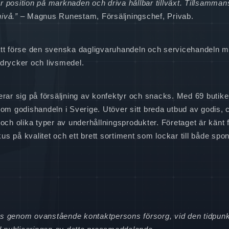
vår position på marknaden och driva hållbar tillväxt. Tillsamman
nivå.” –
Magnus Runestam, Försäljningschef, Privab.
 att förse den svenska dagligvaruhandeln och servicehandeln m
 drycker och livsmedel.
ar sig på försäljning av konfektyr och snacks. Med 69 butike
nom godishandeln i Sverige. Utöver sitt breda utbud av godis, 
h olika typer av underhållningsprodukter. Företaget är känt f
s på kvalitet och ett brett sortiment som lockar till både spo
ats genom ovanstående kontaktpersons försorg, vid den tidpun