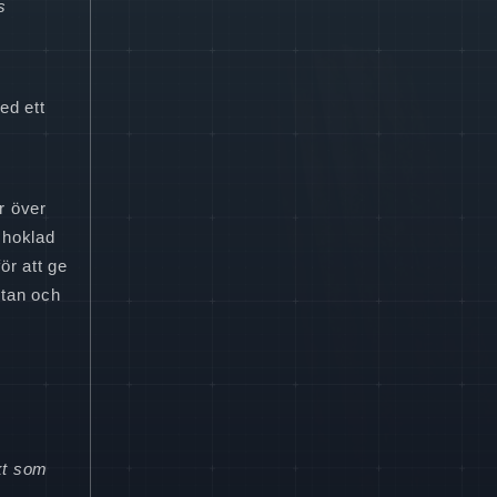
s
ed ett
r över
choklad
ör att ge
ntan och
kt som