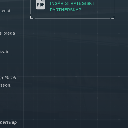
INGÅR STRATEGISKT
PARTNERSKAP
ssist
bs breda
ivab.
g för att
rsson,
tnerskap