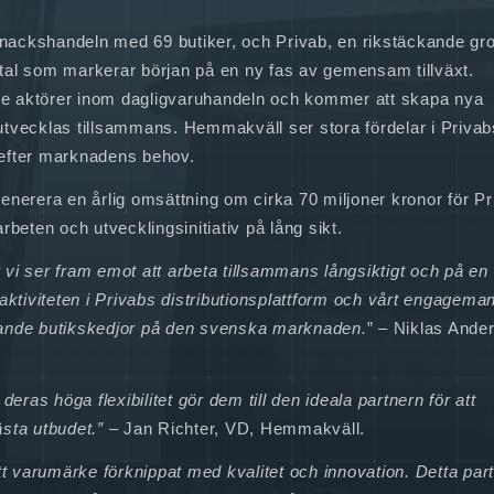
nackshandeln med 69 butiker, och Privab, en rikstäckande gro
tal som markerar början på en ny fas av gemensam tillväxt.
de aktörer inom dagligvaruhandeln och kommer att skapa nya
utvecklas tillsammans. Hemmakväll ser stora fördelar i Priva
 efter marknadens behov.
enerera en årlig omsättning om cirka 70 miljoner kronor för Pr
beten och utvecklingsinitiativ på lång sikt.
vi ser fram emot att arbeta tillsammans långsiktigt och på en
aktiviteten i Privabs distributionsplattform och vårt engageman
dande butikskedjor på den svenska marknaden.
” – Niklas Ande
eras höga flexibilitet gör dem till den ideala partnern för att
bästa utbudet.” –
Jan Richter, VD, Hemmakväll.
 varumärke förknippat med kvalitet och innovation. Detta par