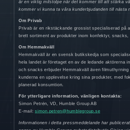
är en viktig milstolpe när det kommer till att stärka 
kommer vi kunna ta våra kunderbjudanden till nästa 
Om Privab
Privab är en rikstäckande grossist specialiserad på
brett sortiment av produkter inom konfektyr, snacks,
Om Hemmakväll
Hemmakväll är en svensk butikskedja som specialiser
hela landet är företaget en av de ledande aktörerna i
och snacks erbjuder Hemmakväll även filmuthyrning oc
kunderna en upplevelse kring sina produkter, med foku
planerad konsumtion.
För ytterligare information, vänligen kontakta:
Simon Petrén, VD, Humble Group AB
E-mail:
simon.petren@humblegroup.se
Informationen i detta pressmeddelande har publicer