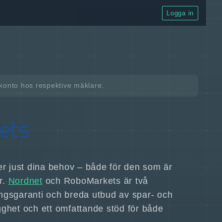
Logga in
t konto hos respektive mäklare.
öter just dina behov – både för den som är
r.
Nordnet
och RoboMarkets är två
ingsgaranti och breda utbud av spar- och
gghet och ett omfattande stöd för både