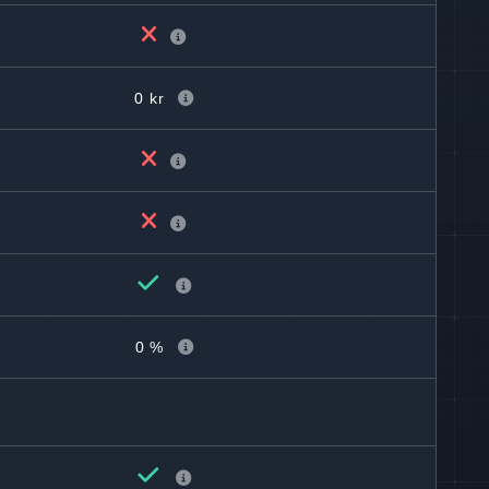
0 kr
0 %