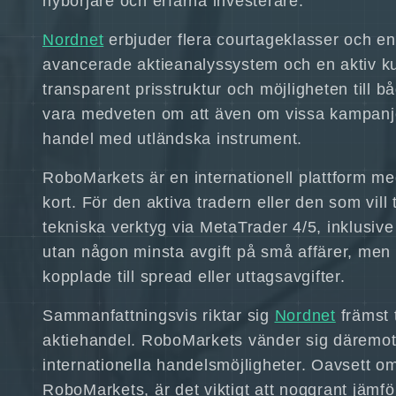
nybörjare och erfarna investerare.
Nordnet
erbjuder flera courtageklasser och e
avancerade aktieanalyssystem och en aktiv k
transparent prisstruktur och möjligheten till
vara medveten om att även om vissa kampanjer
handel med utländska instrument.
RoboMarkets är en internationell plattform me
kort. För den aktiva tradern eller den som v
tekniska verktyg via MetaTrader 4/5, inklusi
utan någon minsta avgift på små affärer, men
kopplade till spread eller uttagsavgifter.
Sammanfattningsvis riktar sig
Nordnet
främst t
aktiehandel. RoboMarkets vänder sig däremot t
internationella handelsmöjligheter. Oavsett 
RoboMarkets, är det viktigt att noggrant jämfö