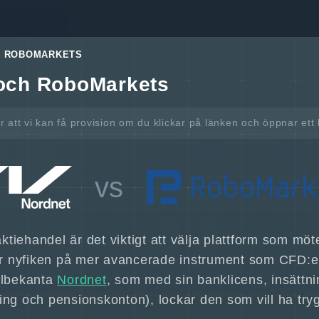
S ROBOMARKETS
 och RoboMarkets
är att vi kan få provision om du klickar på länken och öppnar et
vs
aktiehandel är det viktigt att välja plattform som m
m är nyfiken på mer avancerade instrument som CFD:e
Välbekanta
Nordnet
, som med sin banklicens, insättn
ing och pensionskonton), lockar den som vill ha try