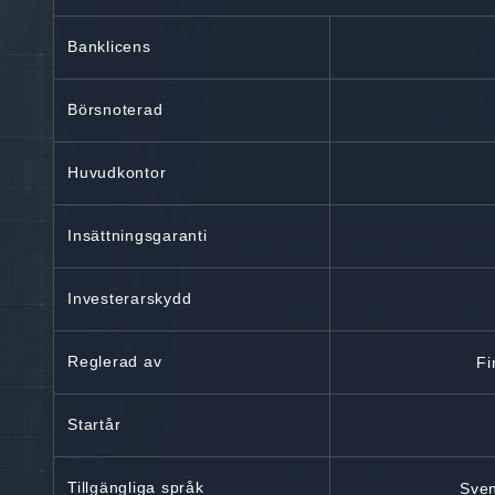
Banklicens
Börsnoterad
Huvudkontor
Insättningsgaranti
Investerarskydd
Reglerad av
Fi
Startår
Tillgängliga språk
Sven