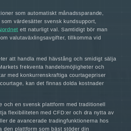
nktioner som automatiskt månadssparande,
 som värdesätter svensk kundsupport,
Nordnet
ett naturligt val. Samtidigt bör man
m valutaväxlingsavgifter, tillkomma vid
eter att handla med hävstång och smidigt sälja
Markets frekventa handelsmöjligheter och
kar med konkurrenskraftiga courtagepriser
courtage, kan det finnas dolda kostnader
de och en svensk plattform med traditionell
ja flexibiliteten med CFD:er och dra nytta av
ller de avancerade tradingfunktionerna hos
ta den plattform som bäst stöder din