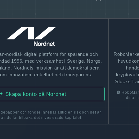
n-nordisk digital plattform för sparande och
RoboMarket
undad 1996, med verksamhet i Sverige, Norge,
huvudkont
land. Nordnets mission är att demokratisera
hande
om innovation, enkelhet och transparens.
kryptoval
StocksTra
RoboMarke
Skapa konto på Nordnet
dina in
rdepapper och fonder innebär alltid en risk och det är
 att du får tillbaka det investerade kapitalet.