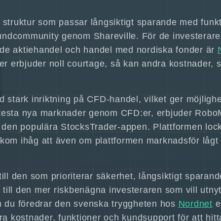
n struktur som passar långsiktigt sparande med fu
undcommunity genom Shareville. För de investerare
 både aktiehandel och handel med nordiska fonder är
 erbjuder noll courtage, så kan andra kostnader, so
d stark inriktning på CFD-handel, vilket ger möjligh
ill testa nya marknader genom CFD:er, erbjuder Robo
ve den populära StocksTrader-appen. Plattformen loc
 kom ihåg att även om plattformen marknadsför lågt 
ill den som prioriterar säkerhet, långsiktigt sparan
ill den mer riskbenägna investeraren som vill utnytt
om du föredrar den svenska tryggheten hos
Nordnet
e
ra kostnader, funktioner och kundsupport för att hit