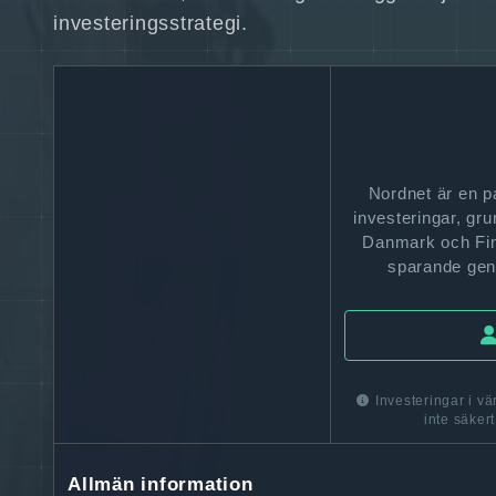
investeringsstrategi.
Nordnet är en pa
investeringar, gr
Danmark och Fin
sparande gen
Investeringar i vä
inte säkert
Allmän information