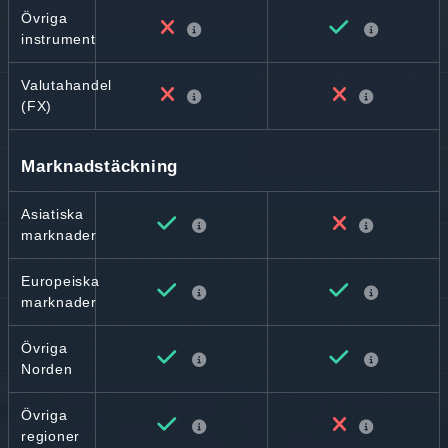
Övriga
instrument
Valutahandel
(FX)
Marknadstäckning
Asiatiska
marknader
Europeiska
marknader
Övriga
Norden
Övriga
regioner