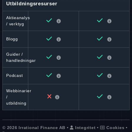
Utbildningsresurser
Aktieanalys
/ verktyg
Blogg
Guider /
handledningar
Podcast
Webbinarier
/
utbildning
© 2026 Irrational Finance AB •
Integritet
•
Cookies
•