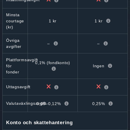
Minsta
1 kr
1 kr
courtage
(kr)
Övriga
–
–
avgifter
Plattformsavgift
0,1% (fondkonto)
Ingen
för
fonder
Uttagsavgift
Valutaväxlingsavgift
0,05–0,12%
0,25%
Konto och skattehantering