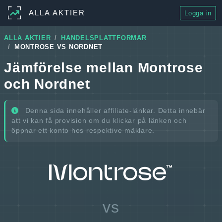
ALLA AKTIER
Logga in
ALLA AKTIER
HANDELSPLATTFORMAR
MONTROSE VS NORDNET
Jämförelse mellan Montrose
och Nordnet
Denna sida innehåller affiliate-länkar. Detta innebär
att vi kan få provision om du klickar på länken och
öppnar ett konto hos respektive mäklare.
vs