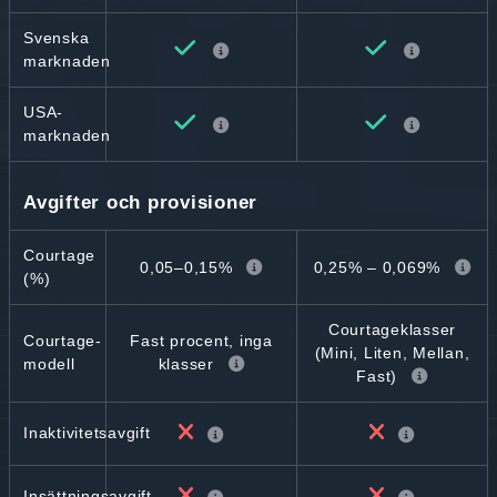
Svenska
marknaden
USA-
marknaden
Avgifter och provisioner
Courtage
0,05–0,15%
0,25% – 0,069%
(%)
Courtageklasser
Courtage-
Fast procent, inga
(Mini, Liten, Mellan,
modell
klasser
Fast)
Inaktivitetsavgift
Insättningsavgift