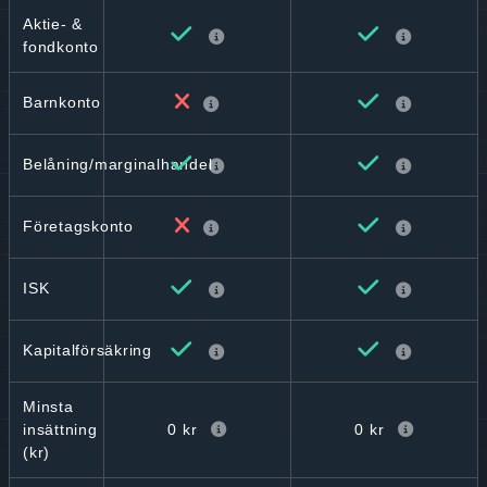
Aktie- &
fondkonto
Barnkonto
Belåning/marginalhandel
Företagskonto
ISK
Kapitalförsäkring
Minsta
0 kr
0 kr
insättning
(kr)