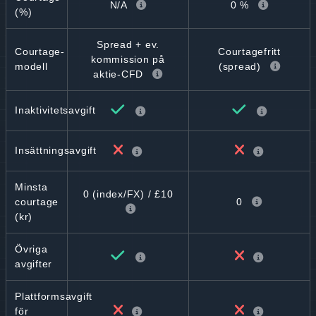
N/A
0 %
(%)
Spread + ev.
Courtage-
Courtagefritt
kommission på
modell
(spread)
aktie-CFD
Inaktivitetsavgift
Insättningsavgift
Minsta
0 (index/FX) / £10
0
courtage
(kr)
Övriga
avgifter
Plattformsavgift
för