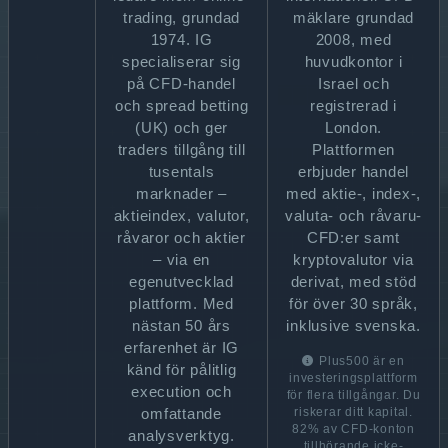
trading, grundad
mäklare grundad
1974. IG
2008, med
specialiserar sig
huvudkontor i
på CFD-handel
Israel och
och spread betting
registrerad i
(UK) och ger
London.
traders tillgång till
Plattformen
tusentals
erbjuder handel
marknader –
med aktie-, index-,
aktieindex, valutor,
valuta- och råvaru-
råvaror och aktier
CFD:er samt
– via en
kryptovalutor via
egenutvecklad
derivat, med stöd
plattform. Med
för över 30 språk,
nästan 50 års
inklusive svenska.
erfarenhet är IG
Plus500 är en
känd för pålitlig
investeringsplattform
execution och
för flera tillgångar. Du
omfattande
riskerar ditt kapital.
82% av CFD-konton
analysverktyg.
tillhörande icke-