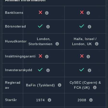
Banklicens
Börsnoterad
London,
Haifa, Israel /
Huvudkontor
Storbritannien
London, UK
Insättningsgaranti
Investerarskydd
Reglerad
CySEC (Cypern) &
BaFin (Tyskland)
av
FCA (UK)
Startår
1974
2008