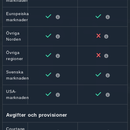
marknader
Europeiska
marknader
Övriga
Norden
Övriga
regioner
Svenska
marknaden
USA-
marknaden
Avgifter och provisioner
Courtage