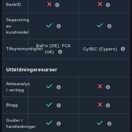
BankID
Separering
av
kundmedel
BaFin (DE), FCA
Tillsynsmyndighet
CySEC (Cypern)
(UK)
Utbildningsresurser
Aktieanalys
/ verktyg
Blogg
Guider /
handledningar