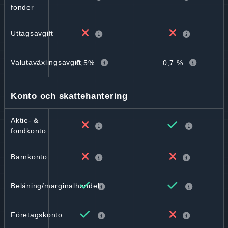
fonder
Uttagsavgift
Valutaväxlingsavgift
0,5%
0,7 %
Konto och skattehantering
Aktie- &
fondkonto
Barnkonto
Belåning/marginalhandel
Företagskonto