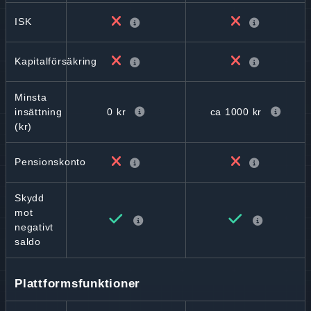
ISK
Kapitalförsäkring
Minsta
0 kr
ca 1000 kr
insättning
(kr)
Pensionskonto
Skydd
mot
negativt
saldo
Plattformsfunktioner