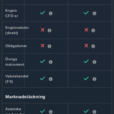
Krypto
CFD:er
Kryptovalutor
(direkt)
Obligationer
Övriga
instrument
Valutahandel
(FX)
Marknadstäckning
Asiatiska