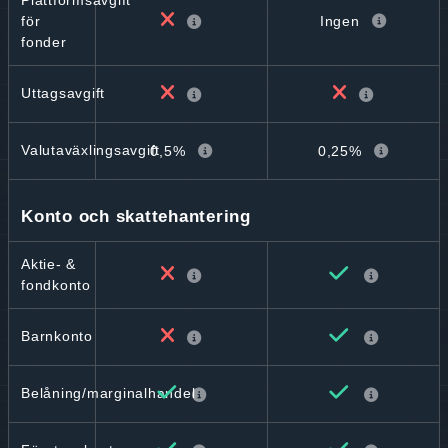
Plattformsavgift
Ingen
för
fonder
Uttagsavgift
Valutaväxlingsavgift
0,5%
0,25%
Konto och skattehantering
Aktie- &
fondkonto
Barnkonto
Belåning/marginalhandel