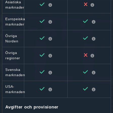
Asiatiska
marknader
Europeiska
marknader
Övriga
Norden
Övriga
regioner
Svenska
marknaden
USA-
marknaden
Avgifter och provisioner