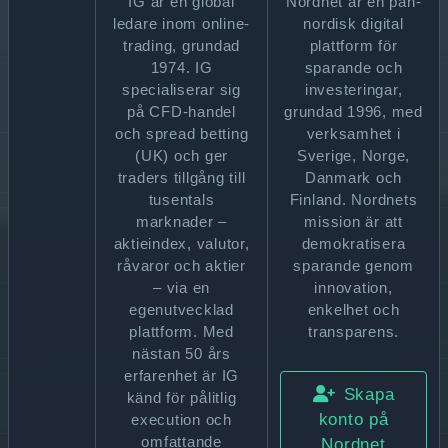
IG är en global
Nordnet är en pan-
ledare inom online-
nordisk digital
trading, grundad
plattform för
1974. IG
sparande och
specialiserar sig
investeringar,
på CFD-handel
grundad 1996, med
och spread betting
verksamhet i
(UK) och ger
Sverige, Norge,
traders tillgång till
Danmark och
tusentals
Finland. Nordnets
marknader –
mission är att
aktieindex, valutor,
demokratisera
råvaror och aktier
sparande genom
– via en
innovation,
egenutvecklad
enkelhet och
plattform. Med
transparens.
nästan 50 års
erfarenhet är IG
Skapa
känd för pålitlig
konto på
execution och
omfattande
Nordnet