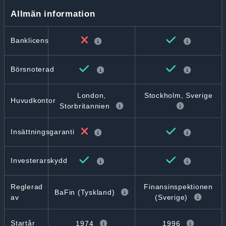
Allmän information
Banklicens
Börsnoterad
London,
Stockholm, Sverige
Huvudkontor
Storbritannien
Insättningsgaranti
Investerarskydd
Reglerad
Finansinspektionen
BaFin (Tyskland)
av
(Sverige)
Startår
1974
1996