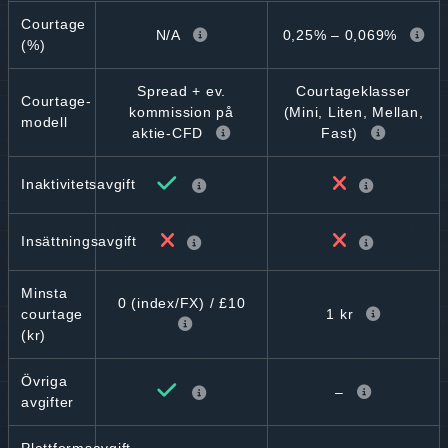
Courtage
N/A
0,25% – 0,069%
(%)
Spread + ev.
Courtageklasser
Courtage-
kommission på
(Mini, Liten, Mellan,
modell
aktie-CFD
Fast)
Inaktivitetsavgift
Insättningsavgift
Minsta
0 (index/FX) / £10
1 kr
courtage
(kr)
Övriga
–
avgifter