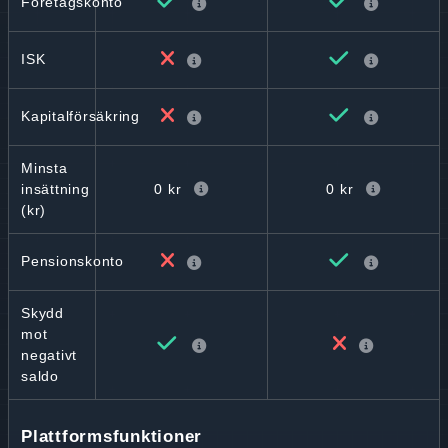
Företagskonto
ISK
Kapitalförsäkring
Minsta
0 kr
0 kr
insättning
(kr)
Pensionskonto
Skydd
mot
negativt
saldo
Plattformsfunktioner