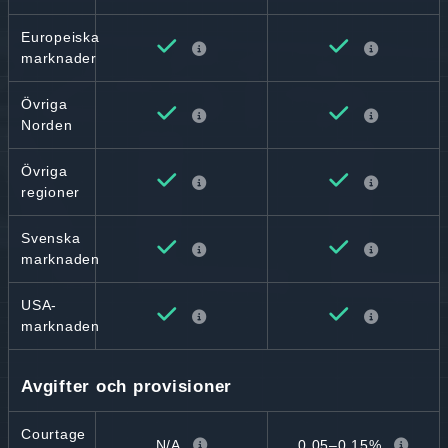
Europeiska
marknader
Övriga
Norden
Övriga
regioner
Svenska
marknaden
USA-
marknaden
Avgifter och provisioner
Courtage
N/A
0,05–0,15%