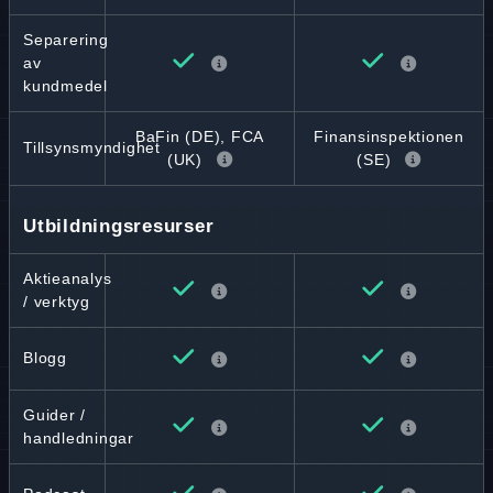
Separering
av
kundmedel
BaFin (DE), FCA
Finansinspektionen
Tillsynsmyndighet
(UK)
(SE)
Utbildningsresurser
Aktieanalys
/ verktyg
Blogg
Guider /
handledningar