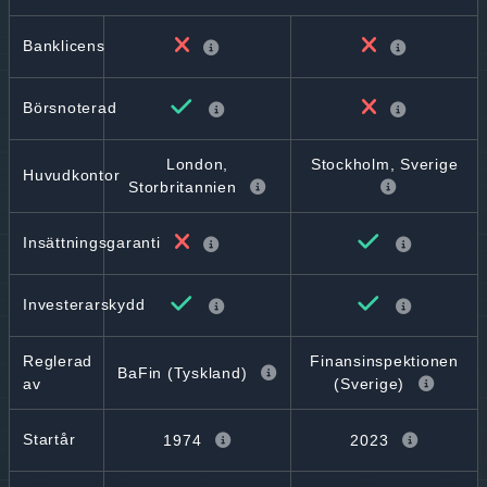
Banklicens
Börsnoterad
London,
Stockholm, Sverige
Huvudkontor
Storbritannien
Insättningsgaranti
Investerarskydd
Reglerad
Finansinspektionen
BaFin (Tyskland)
av
(Sverige)
Startår
1974
2023