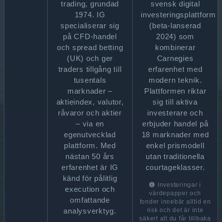
trading, grundad
svensk digital
1974. IG
investeringsplattform
specialiserar sig
(beta-lanserad
på CFD-handel
2024) som
och spread betting
kombinerar
(UK) och ger
Carnegies
traders tillgång till
erfarenhet med
tusentals
modern teknik.
marknader –
Plattformen riktar
aktieindex, valutor,
sig till aktiva
råvaror och aktier
investerare och
– via en
erbjuder handel på
egenutvecklad
18 marknader med
plattform. Med
enkel prismodell
nästan 50 års
utan traditionella
erfarenhet är IG
courtageklasser.
känd för pålitlig
Investeringar i
execution och
värdepapper och
omfattande
fonder innebär alltid en
analysverktyg.
risk och det är inte
säkert att du får tillbaka