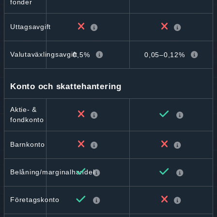
fonder
Uttagsavgift
Valutaväxlingsavgift
0,5%
0,05–0,12%
Konto och skattehantering
Aktie- &
fondkonto
Barnkonto
Belåning/marginalhandel
Företagskonto