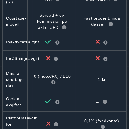
(%)
Spread + ev.
Courtage-
Fast procent, inga
kommission på
modell
klasser
aktie-CFD
Inaktivitetsavgift
Insättningsavgift
Minsta
0 (index/FX) / £10
1 kr
courtage
(kr)
Övriga
–
avgifter
Plattformsavgift
0,1% (fondkonto)
för