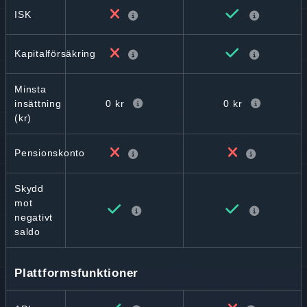
ISK
Kapitalförsäkring
Minsta
0 kr
0 kr
insättning
(kr)
Pensionskonto
Skydd
mot
negativt
saldo
Plattformsfunktioner