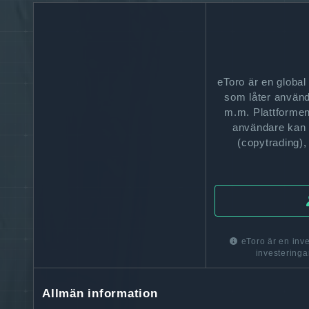
eToro är en global 
som låter använd
m.m. Plattformen
användare kan f
(copytrading), 
eToro är en inve
investeringar
Allmän information