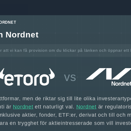
NORDNET
h Nordnet
är att vi kan få provision om du klickar på länken och öppnar et
vs
formar, men de riktar sig till lite olika investerar
ti är
Nordnet
ett naturligt val.
Nordnet
är regulatori
klusive aktier, fonder, ETF:er, derivat och till och
ra en trygghet för aktieintresserade som vill inv