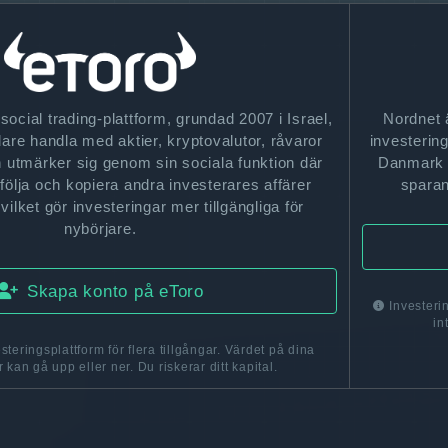
social trading-plattform, grundad 2007 i Israel,
Nordnet ä
are handla med aktier, kryptovalutor, råvaror
investerin
 utmärker sig genom sin sociala funktion där
Danmark o
ölja och kopiera andra investerares affärer
sparan
vilket gör investeringar mer tillgängliga för
nybörjare.
Skapa konto på eToro
Investeri
in
steringsplattform för flera tillgångar. Värdet på dina
 kan gå upp eller ner. Du riskerar ditt kapital.