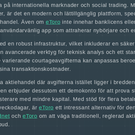
na på internationella marknader och social trading. 
r, är det en modern och lättillgänglig plattform, spe
tahandel. Även om
eToro
inte innehar banklicens elle
användarvänlig app som attraherar nybörjare och er
ed en robust infrastruktur, vilket inkluderar en sä
n avancerade verktyg för teknisk analys och ett sta
De varierande courtageavgifterna kan anpassas beroe
 sina transaktionskostnader.
a aktiehandel där avgifterna istället ligger i bredden 
en erbjuder dessutom ett demokonto för att prova str
vesterare med mindre kapital. Med stöd för flera beta
 veckodagar, är
eToro
ett intressant alternativ för de
dnet
och
eToro
om att väga traditionell, reglerad a
bud.