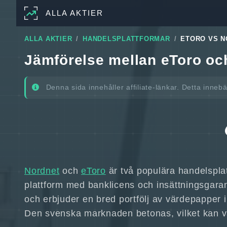
ALLA AKTIER
ALLA AKTIER
HANDELSPLATTFORMAR
ETORO VS 
Jämförelse mellan eToro oc
Denna sida innehåller affiliate-länkar. Detta inneb
Nordnet
och
eToro
är två populära handelsplatt
plattform med banklicens och insättningsgaran
och erbjuder en bred portfölj av värdepapper in
Den svenska marknaden betonas, vilket kan va