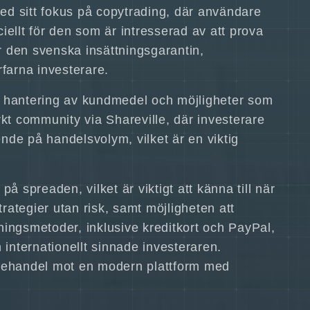
Med sitt fokus på copytrading, där användare
ciellt för den som är intresserad av att prova
r den svenska insättningsgarantin,
farna investerare.
ker hantering av kundmedel och möjligheter som
rkt community via Shareville, där investerare
nde på handelsvolym, vilket är en viktig
på spreaden, vilket är viktigt att känna till när
ategier utan risk, samt möjligheten att
lningsmetoder, inklusive kreditkort och PayPal,
n internationellt sinnade investeraren.
ktiehandel mot en modern plattform med