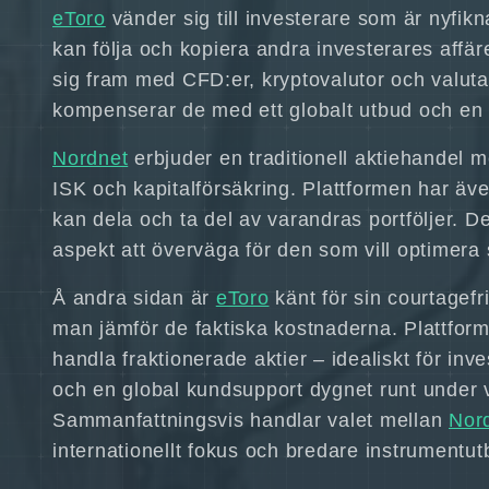
eToro
vänder sig till investerare som är nyfik
kan följa och kopiera andra investerares affäre
sig fram med CFD:er, kryptovalutor och valu
kompenserar de med ett globalt utbud och en 
Nordnet
erbjuder en traditionell aktiehandel m
ISK och kapitalförsäkring. Plattformen har äve
kan dela och ta del av varandras portföljer. 
aspekt att överväga för den som vill optimera
Å andra sidan är
eToro
känt för sin courtagefri
man jämför de faktiska kostnaderna. Plattform
handla fraktionerade aktier – idealiskt för in
och en global kundsupport dygnet runt under
Sammanfattningsvis handlar valet mellan
Nor
internationellt fokus och bredare instrumentut