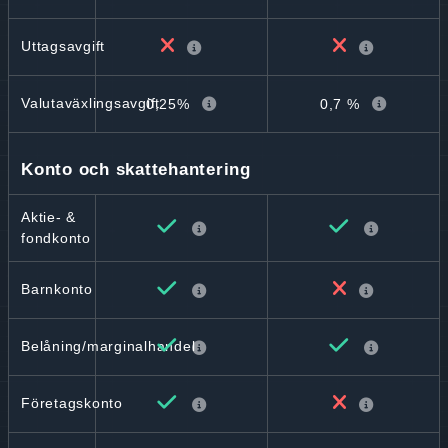
Uttagsavgift
Valutaväxlingsavgift
0,25%
0,7 %
Konto och skattehantering
Aktie- &
fondkonto
Barnkonto
Belåning/marginalhandel
Företagskonto