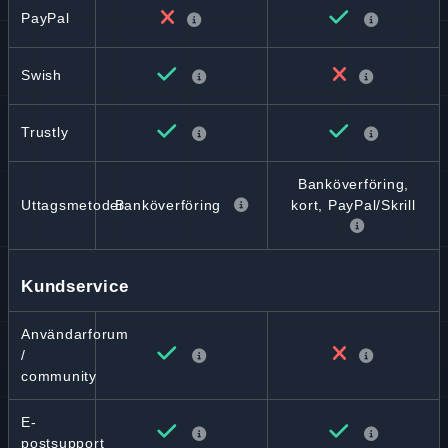
PayPal
Swish
Trustly
Banköverföring,
Banköverföring
Uttagsmetoder
kort, PayPal/Skrill
Kundservice
Användarforum
/
community
E-
postsupport