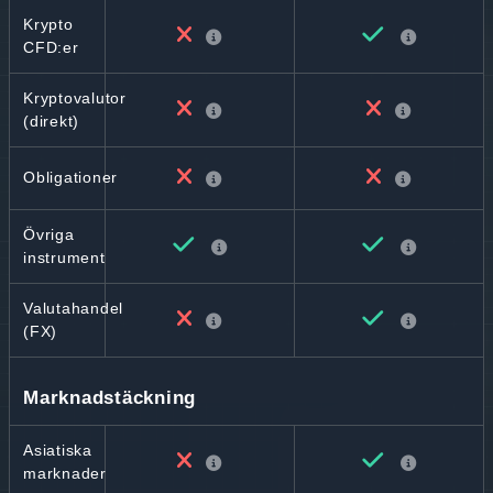
Krypto
CFD:er
Kryptovalutor
(direkt)
Obligationer
Övriga
instrument
Valutahandel
(FX)
Marknadstäckning
Asiatiska
marknader