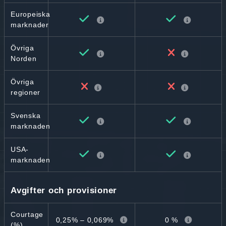
Europeiska
marknader
Övriga
Norden
Övriga
regioner
Svenska
marknaden
USA-
marknaden
Avgifter och provisioner
Courtage
0,25% – 0,069%
0 %
(%)