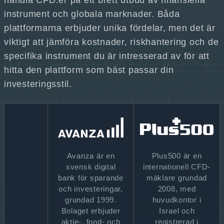
handla CFD:er på ett brett utbud av finansiella
instrument och globala marknader. Båda
plattformarna erbjuder unika fördelar, men det är
viktigt att jämföra kostnader, riskhantering och de
specifika instrument du är intresserad av för att
hitta den plattform som bäst passar din
investeringsstil.
Avanza är en
Plus500 är en
svensk digital
internationell CFD-
bank för sparande
mäklare grundad
och investeringar,
2008, med
grundad 1999.
huvudkontor i
Bolaget erbjuder
Israel och
aktie-, fond- och
registrerad i