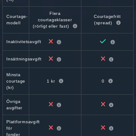
Flera
Courtage-
Courtagefritt
courtageklasser
modell
(spread)
(rörligt eller fast)
Inaktivitetsavgift
Insättningsavgift
Minsta
1 kr
0
courtage
(kr)
Övriga
avgifter
Plattformsavgift
för
fonder