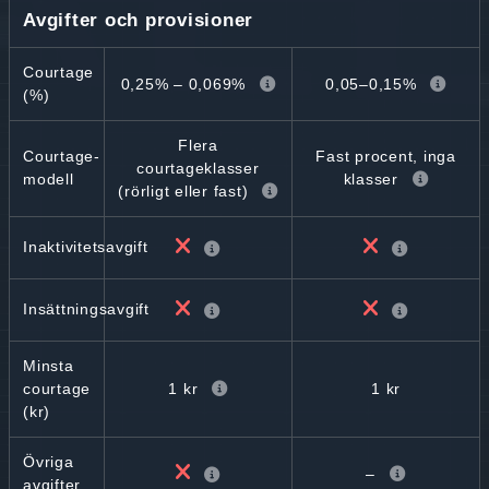
Avgifter och provisioner
Courtage
0,25% – 0,069%
0,05–0,15%
(%)
Flera
Courtage-
Fast procent, inga
courtageklasser
modell
klasser
(rörligt eller fast)
Inaktivitetsavgift
Insättningsavgift
Minsta
1 kr
1 kr
courtage
(kr)
Övriga
–
avgifter