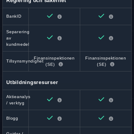
Reglering och säkerhet
BankID
Separering
av
kundmedel
Finansinspektionen
Finansinspektionen
Tillsynsmyndighet
(SE)
(SE)
Utbildningsresurser
Aktieanalys
/ verktyg
Blogg
Guider /