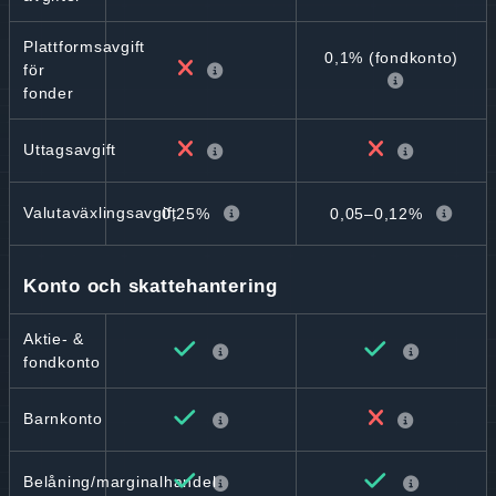
Plattformsavgift
0,1% (fondkonto)
för
fonder
Uttagsavgift
Valutaväxlingsavgift
0,25%
0,05–0,12%
Konto och skattehantering
Aktie- &
fondkonto
Barnkonto
Belåning/marginalhandel