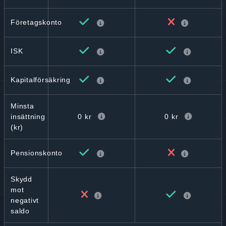
Företagskonto
ISK
Kapitalförsäkring
Minsta
0 kr
0 kr
insättning
(kr)
Pensionskonto
Skydd
mot
negativt
saldo