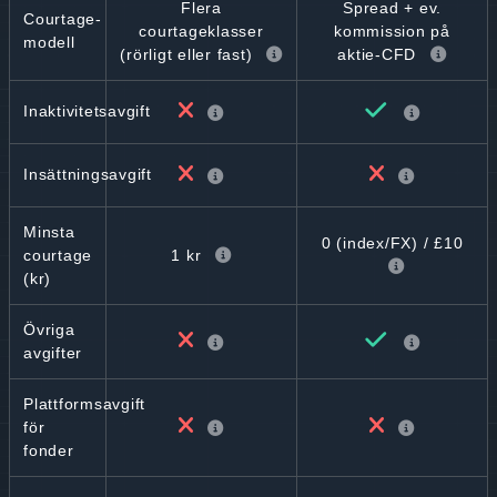
Flera
Spread + ev.
Courtage-
courtageklasser
kommission på
modell
(rörligt eller fast)
aktie-CFD
Inaktivitetsavgift
Insättningsavgift
Minsta
0 (index/FX) / £10
1 kr
courtage
(kr)
Övriga
avgifter
Plattformsavgift
för
fonder