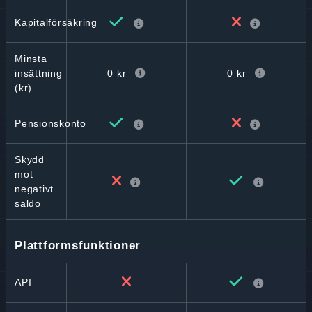
Kapitalförsäkring
Minsta
0 kr
0 kr
insättning
(kr)
Pensionskonto
Skydd
mot
negativt
saldo
Plattformsfunktioner
API