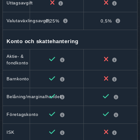
Uttagsavgift
Valutaväxlingsavgift
0,25%
0,5%
Konto och skattehantering
Aktie- &
fondkonto
Barnkonto
Belåning/marginalhandel
Företagskonto
ISK