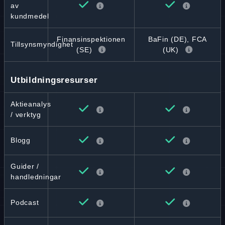
av
kundmedel
Finansinspektionen
BaFin (DE), FCA
Tillsynsmyndighet
(SE)
(UK)
Utbildningsresurser
Aktieanalys
/ verktyg
Blogg
Guider /
handledningar
Podcast