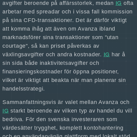
avgifter beroende på affärsstorlek, medan
IG
ofta
arbetar med spreadar och i vissa fall kommission
på sina CFD-transaktioner. Det är därför viktigt
att komma ihåg att även om Avanza ibland
marknadsförer sina transaktioner som "utan
courtage", så kan priset påverkas av
växlingsavgifter och andra kostnader.
IG
har å
sin sida både inaktivitetsavgifter och
finansieringskostnader för öppna positioner,
vilket är viktigt att beakta när man planerar sin
handelsstrategi.
Sammanfattningsvis är valet mellan Avanza och
IG
starkt beroende av vilken typ av handel du vill
bedriva. För den svenska investeraren som
värdesätter trygghet, komplett kontohantering
och en användarvänlig plattform med lokalt stöd