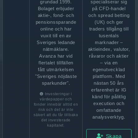
grundad 1999.
specialiserar sig
Bolaget erbjuder
på CFD-handel
aktie-, fond- och
och spread betting
pensionssparande
(UK) och ger
online och har
traders tillgång till
vuxit till en av
tusentals
Sveriges ledande
marknader –
nätmäklare.
aktieindex, valutor,
Avanza har vid
råvaror och aktier
flertalet tillfällen
– via en
fått utmärkelsen
egenutvecklad
"Sveriges nöjdaste
plattform. Med
sparkunder".
nästan 50 års
erfarenhet är IG
Investeringar i
känd för pålitlig
värdepapper och
execution och
fonder innebär alltid en
omfattande
risk och det är inte
säkert att du får tillbaka
analysverktyg.
det investerade
kapitalet.
Skapa