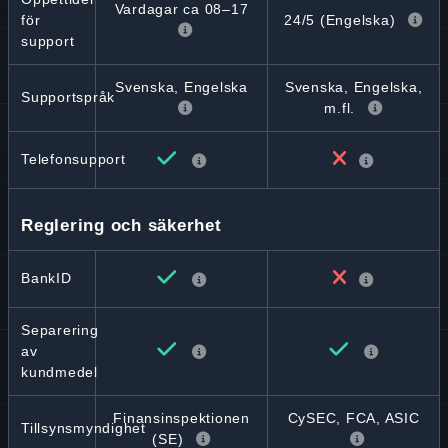
Vardagar ca 08–17
24/5 (Engelska)
för
support
Svenska, Engelska
Svenska, Engelska,
Supportspråk
m.fl.
Telefonsupport
Reglering och säkerhet
BankID
Separering
av
kundmedel
Finansinspektionen
CySEC, FCA, ASIC
Tillsynsmyndighet
(SE)