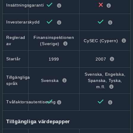
Insättningsgaranti
Investerarskydd
Reglerad
Finansinspektionen
CySEC (Cypern)
av
(Sverige)
Startår
1999
2007
Svenska, Engelska,
Tillgängliga
Svenska
Spanska, Tyska,
språk
m.fl.
Tvåfaktorsautentisering
Tillgängliga värdepapper