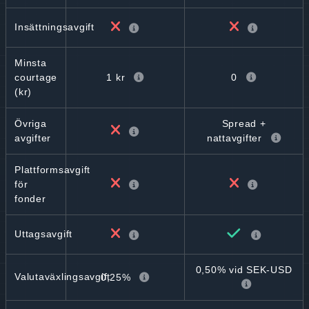
Insättningsavgift
Minsta
1 kr
0
courtage
(kr)
Övriga
Spread +
avgifter
nattavgifter
Plattformsavgift
för
fonder
Uttagsavgift
0,50% vid SEK-USD
Valutaväxlingsavgift
0,25%