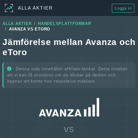
ALLA AKTIER
Logga in
ALLA AKTIER
HANDELSPLATTFORMAR
AVANZA VS ETORO
Jämförelse mellan Avanza och
eToro
Denna sida innehåller affiliate-länkar. Detta innebär
att vi kan få provision om du klickar på länken och
öppnar ett konto hos respektive mäklare.
vs