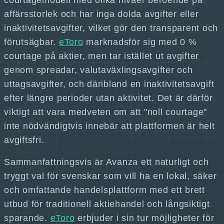
courtagemodell med olika nivåer beroende på
affärsstorlek och har inga dolda avgifter eller
inaktivitetsavgifter, vilket gör den transparent och
förutsägbar.
eToro
marknadsför sig med 0 %
courtage på aktier, men tar istället ut avgifter
genom spreadar, valutaväxlingsavgifter och
uttagsavgifter, och däribland en inaktivitetsavgift
efter längre perioder utan aktivitet. Det är därför
viktigt att vara medveten om att "noll courtage"
inte nödvändigtvis innebär att plattformen är helt
avgiftsfri.
Sammanfattningsvis är Avanza ett naturligt och
tryggt val för svenskar som vill ha en lokal, säker
och omfattande handelsplattform med ett brett
utbud för traditionell aktiehandel och långsiktigt
sparande.
eToro
erbjuder i sin tur möjligheter för