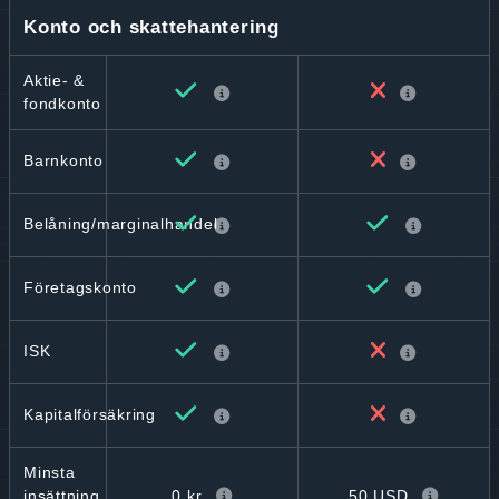
Konto och skattehantering
Aktie- &
fondkonto
Barnkonto
Belåning/marginalhandel
Företagskonto
ISK
Kapitalförsäkring
Minsta
0 kr
50 USD
insättning