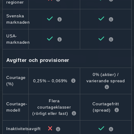
regioner
Svenska
marknaden
USA-
marknaden
Avgifter och provisioner
0% (aktier) /
Courtage
0,25% – 0,069%
varierande spread
(%)
Flera
Courtage-
Courtagefritt
courtageklasser
modell
(spread)
(rörligt eller fast)
Inaktivitetsavgift