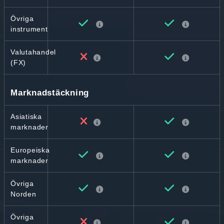
Övriga
instrument
Valutahandel
(FX)
Marknadstäckning
Asiatiska
marknader
Europeiska
marknader
Övriga
Norden
Övriga