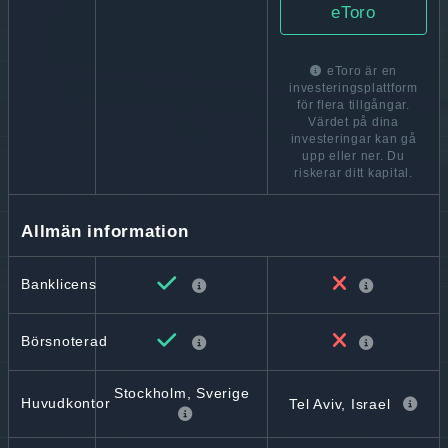
eToro
eToro är en
investeringsplattform
för flera tillgångar.
Värdet på dina
investeringar kan gå
upp eller ner. Du
riskerar ditt kapital.
Allmän information
Banklicens
Börsnoterad
Stockholm, Sverige
Huvudkontor
Tel Aviv, Israel