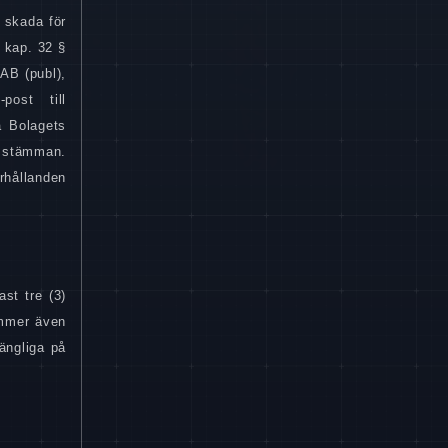
 skada för
 kap. 32 §
AB (publ),
ost till
å Bolagets
e stämman
.
rhållanden
st tre (3)
ommer även
gängliga på