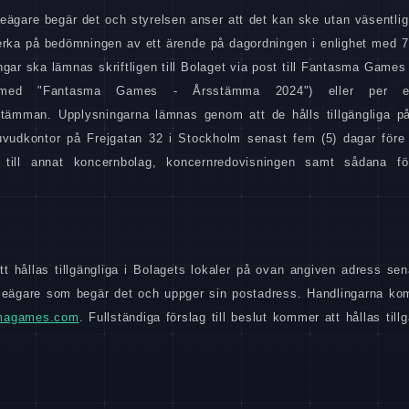
eägare begär det och styrelsen anser att det kan ske utan väsentlig
rka på bedömningen av ett ärende på dagordningen i enlighet med 7
ar ska lämnas skriftligen till Bolaget via post till Fantasma Games 
med "Fantasma Games - Årsstämma 2024") eller per e-p
tämman. Upplysningarna lämnas genom att de hålls tillgängliga p
uvudkontor på Frejgatan 32 i Stockholm senast fem (5) dagar för
 till annat koncernbolag, koncernredovisningen samt sådana fö
 hållas tillgängliga i Bolagets lokaler på ovan angiven adress sena
tieägare som begär det och uppger sin postadress. Handlingarna k
magames.com
. Fullständiga förslag till beslut kommer att hållas till