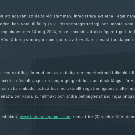
för att äga rätt att delta vid stämman, inregistrera aktierna i eget na
ing kan vara tillfällig (s.k. rösträttsregistrering) och måste vara 
ingsdagen den 14 maj 2024, vilket innebär att aktieägare i god tid 
 Rösträttsregistreringar som gjorts av förvaltare senast torsdagen 
n.
ed skriftlig, daterad och av aktieägaren undertecknad fullmakt til
ullmakten särskilt anges en längre giltighetstid, som dock längst får v
person ska ombudet också ha med aktuellt registreringsbevis eller m
derlätta bör kopia av fullmakt och andra behörighetshandlingar bifog
webbplats,
www.fantasmagames.com
, senast tre (3) veckor före stä