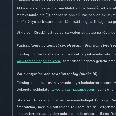
Aktieägare i Bolaget har meddelat att de föreslår att styre
motsvarande ett (1) prisbasbelopp till var och en av styr
2024).
Styrelseledamot som får ersättning av Bolaget på gr
Styrelsen föreslår att revisorsarvoden ska utgå på löpande
Fastställande av antalet styrelseledamöter och styrelse
Förslag till fastställande av antalet styrelseledamöte
www.fantasmagames.com
, samt offentliggöras genom pre
Val av styrelse och revisionsbolag (punkt 10)
Förslag till omval av nuvarande styrelseledamöter samt v
Bolagets webbplats,
www.fantasmagames.com
, samt offe
Styrelsen föreslår omval av revisionsbolaget Öhrlings Pr
årsstämma, med auktoriserade revisorn Niclas Bergenmo 
ska undertecknas av den auktoriserade revisorn Niklas Re