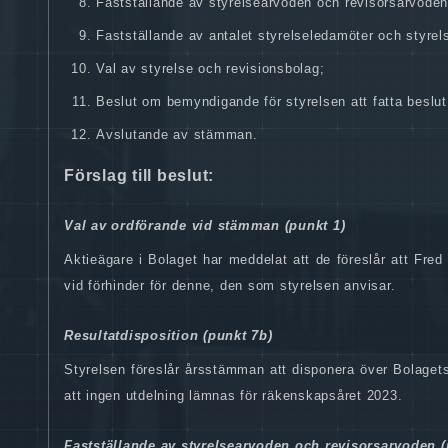
Fastställande av styrelsearvoden och revisorsarvoden
Fastställande av antalet styrelseledamöter och styrel
Val av styrelse och revisionsbolag;
Beslut om bemyndigande för styrelsen att fatta beslut 
Avslutande av stämman.
Förslag till beslut:
Val av ordförande vid stämman (punkt 1)
Aktieägare i Bolaget har meddelat att de föreslår att
Fred 
vid förhinder för denne, den som styrelsen anvisar.
Resultatdisposition (punkt 7b)
Styrelsen föreslår årsstämman att disponera över Bolagets r
att ingen utdelning lämnas för räkenskapsåret 2023.
Fastställande av styrelsearvoden och revisorsarvoden (