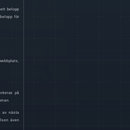
 ett belopp
belopp för
webbplats,
enteras på
mman.
t av nästa
elsen även