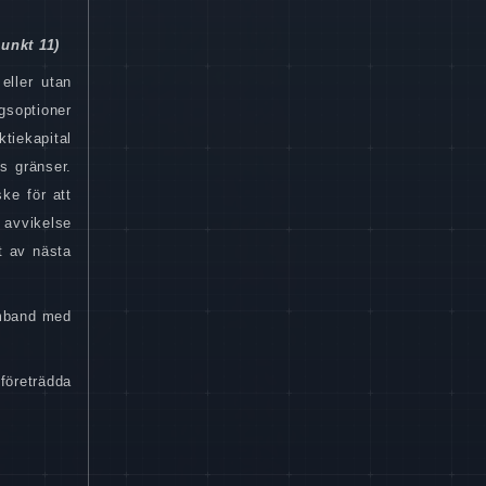
unkt 11)
eller utan
gsoptioner
tiekapital
s gränser.
ke för att
 avvikelse
t av nästa
amband med
företrädda