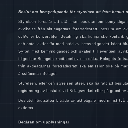
Beslut om bemyndigande för styrelsen att fatta beslut o
Styrelsen föreslår att stämman beslutar om bemyndigande 
avvikelse från aktieägarnas företrädesrätt, besluta om ö
och/eller konvertibler. Betalning ska kunna ske kontant, g
och antal aktier får med stöd av bemyndigandet högst ök
Syftet med bemyndigandet och skälen till eventuell avvik
tillgodose Bolagets kapitalbehov och säkra Bolagets forts
från aktieägarnas företrädesrätt ska emission ske på mark
årsstämma i Bolaget.
Styrelsen, eller den styrelsen utser, ska ha rätt att bes
registrering av beslutet vid Bolagsverket eller på grund av 
Beslutet förutsätter biträde av aktieägare med minst två
aktierna.
Begäran om upplysningar