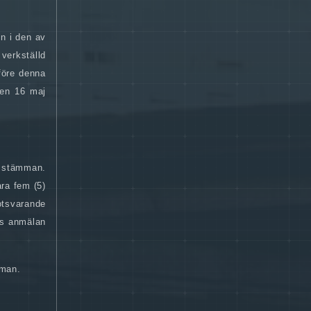
mn i den av
verkställd
före denna
den 16 maj
l stämman.
ara fem (5)
otsvarande
as anmälan
mman.