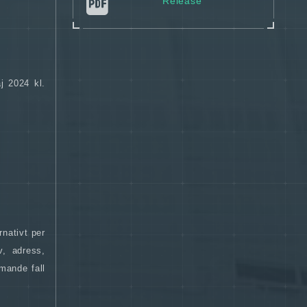
Release
j 2024 kl.
nativt per
v, adress,
mande fall