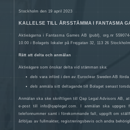
Stockholm den 19 april 2023
KALLELSE TILL ÅRSSTÄMMA I FANTASMA G
Aktieägarna i Fantasma Games AB (publ), org.nr 559074
10.00 i Bolagets lokaler på Frejgatan 32, 113 26 Stockholm
Rätt att delta och anmälan
Aktieägare som önskar delta vid stämman ska:
dels
vara införd i den av Euroclear Sweden AB förda
dels
anmäla sitt deltagande till Bolaget senast tors
Anmälan ska ske skriftligen till Qap Legal Advisors AB, 
e-post till info@qaplegal.com. I anmälan ska uppges fu
telefonnummer samt i förekommande fall, uppgift om ställf
åtföljas av fullmakter, registreringsbevis och andra behöri