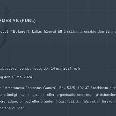
AMES AB (PUBL)
-0881 ("
Bolaget
"), kallas härmed till årsstämma onsdag den 22 ma
.
 aktieboken senast tisdag den 14 maj 2024, och
dag den 16 maj 2024.
att. "Årsstämma Fantasma Games", Box 5325, 102 47 Stockholm alter
llständigt namn, person- eller organisationsnummer, aktieinneha
öreträdare, ombud eller biträden (högst två). Anmälan ska i förekom
ghetshandlingar.