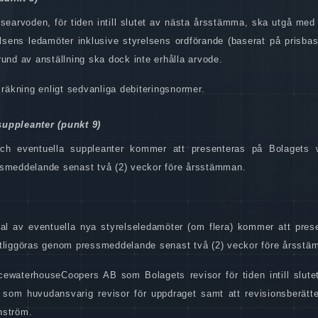
lsearvoden, för tiden intill slutet av nästa årsstämma, ska utgå med
elsens ledamöter inklusive styrelsens ordförande (baserat på prisbas
und av anställning ska dock inte erhålla arvode.
 räkning enligt sedvanliga debiteringsnormer.
suppleanter (punkt 9)
r och eventuella suppleanter kommer att presenteras på Bolagets 
ssmeddelande senast två (2) veckor före årsstämman.
al av eventuella nya styrelseledamöter (om flera) kommer att pres
ntliggöras genom pressmeddelande senast två (2) veckor före årsstä
icewaterhouseCoopers AB som Bolagets revisor för tiden intill slute
som huvudansvarig revisor för uppdraget samt att revisionsberätt
nström.