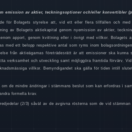
m emission av aktier, teckningsoptioner och/eller konvertibler (p
för Bolagets styrelse att, vid ett eller flera tillfällen och med 
kning av Bolagets aktiekapital genom nyemission av aktier, tecknin
enom apport, genom kvittning eller i övrigt med villkor. Bolagets ak
as med ett belopp respektive antal som ryms inom bolagsordningen
else från aktieägarnas företrädesrätt är att emissioner ska kunna s
atta verksamhet och utveckling samt möjliggöra framtida förvärv. Vid
nadsmässiga villkor. Bemyndigandet ska gälla för tiden intill slute
luta om de mindre ändringar i stämmans beslut som kan erfordras i s
andra formella krav.
 tredjedelar (2/3) såväl av de avgivna rösterna som de vid stämman 