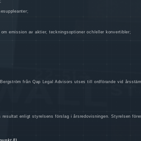
;
sesuppleanter;
om emission av aktier, teckningsoptioner och/eller konvertibler;
Bergström från Qap Legal Advisors utses till ordförande vid årsstäm
esultat enligt styrelsens förslag i årsredovisningen. Styrelsen före
punkt 8)