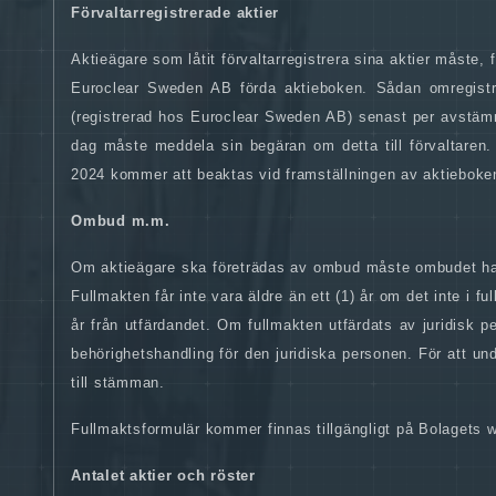
Förvaltarregistrerade aktier
Aktieägare som låtit förvaltarregistrera sina aktier måste, 
Euroclear Sweden AB
förda aktieboken. Sådan omregistrer
(registrerad hos Euroclear Sweden AB) senast per avstämn
dag måste meddela sin begäran om detta till förvaltaren.
2024 kommer att beaktas vid framställningen av aktieboke
Ombud m.m.
Om aktieägare ska företrädas av ombud måste ombudet ha m
Fullmakten får inte vara äldre än ett (1) år om det inte i f
år från utfärdandet. Om fullmakten utfärdats av juridisk 
behörighetshandling för den juridiska personen. För att un
till stämman.
Fullmaktsformulär kommer finnas tillgängligt på Bolagets 
Antalet aktier och röster