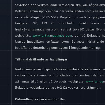
Styrelsen och verkställande direktören ska, om någon akti
Bolaget, lämna upplysningar om förhållanden som kan inve
aktiebolagslagen (2005:551). Begäran om sådana upplysning
Frejgatan 32, 113 26 Stockholm (märk brevet 
fredik@fantasmagames.com, senast tio (10) dagar före s
webbplats,
www.fantasmagames.com
, och på Bolagets h
Upplysningsplikten omfattar även Bolagets förhållande
beträffande dotterbolag som avses i föregående mening.
Tillhandahållande av handlingar
Redovisningshandlingar och revisionsberättelse kommer att
veckor före stämman och tillsändes utan kostnad den ak
att finnas tillgängliga på Bolagets webbplats,
www.fantas
Bolagets webbplats senast två (2) veckor före stämman.
Behandling av personuppgifter