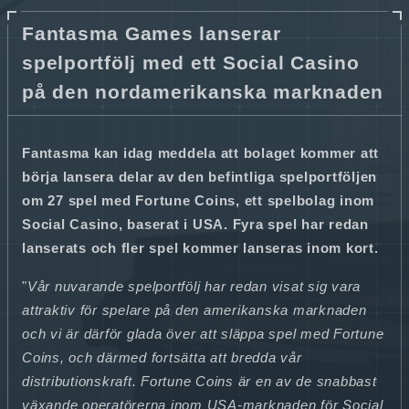
Fantasma Games lanserar
spelportfölj med ett Social Casino
på den nordamerikanska marknaden
Fantasma kan idag meddela att bolaget kommer att
börja lansera delar av den befintliga spelportföljen
om 27 spel med
Fortune Coins,
ett spelbolag inom
Social Casino, baserat i USA. Fyra spel har redan
lanserats och fler spel kommer lanseras inom kort.
"
Vår nuvarande spelportfölj har redan visat sig vara
attraktiv för spelare på den amerikanska marknaden
och vi är därför glada över att släppa spel med Fortune
Coins, och därmed fortsätta att bredda vår
distributionskraft. Fortune Coins är en av de snabbast
växande operatörerna inom USA-marknaden för Social