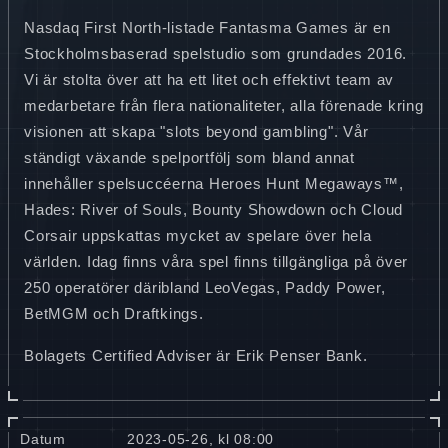
Nasdaq First North-listade Fantasma Games är en
Stockholmsbaserad spelstudio som grundades 2016.
Vi är stolta över att ha ett litet och effektivt team av
medarbetare från flera nationaliteter, alla förenade kring
visionen att skapa "slots beyond gambling". Vår
ständigt växande spelportfölj som bland annat
innehåller spelsuccéerna Heroes Hunt Megaways™,
Hades: River of Souls, Bounty Showdown och Cloud
Corsair uppskattas mycket av spelare över hela
världen. Idag finns våra spel finns tillgängliga på över
250 operatörer däribland LeoVegas, Paddy Power,
BetMGM och Draftkings.
Bolagets Certified Adviser är Erik Penser Bank.
Datum
2023-05-26, kl 08:00