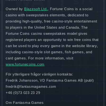
Owned by
Blazesoft Ltd.
, Fortune Coins is a social
casino with sweepstakes elements, dedicated to
providing high-quality, free casino-style entertainment
to players in the United States and Canada. The
Fortune Coins casino sweepstakes model gives
registered players an opportunity to win free coins that
can be used to play every game in the website library,
including casino-style slot games, fish games, and
card games. For more information, visit
www.fortunecoins.com
För ytterligare frågor vänligen kontakta:
Fredrik Johansson, VD Fantasma Games AB (publ)
fredrik@fantasmagames.com
+46 (0)73 023 23 29
Om Fantasma Games