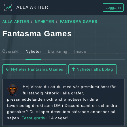
ALLA AKTIER
Logga in
ALLA AKTIER
NYHETER
FANTASMA GAMES
Fantasma Games
Översikt
Nyheter
Blankning
Insider
Nyheter Fantasma Games
Nyheter alla bolag
Hej
Visste du att du med vår premiumtjänst får
fullständig historik
i alla grafer,
pressmeddelanden och andra
notiser för dina
favoritbolag
direkt som DM i Discord samt en del andra
godsaker? Du slipper dessutom störande annonser på
sajten.
Testa gratis
i 14 dagar!