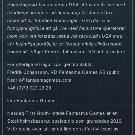
framgångsrikt har lanserat i USA. Att vi nu är live med
Draftkings kommer att öppna upp för ännu större
räckvidd för framtida lanseringar i USA där vi är
förhoppningsfulla att gå live med flera stora operatörer
inom kort. Att fortsätta utöka vår räckvidd i USA med
vår befintliga portfölj är en fortsatt viktig tillväxtmotor
framgent
”, säger Fredrik Johansson, VD och grundare.
För ytterligare frågor vänligen kontakta:
Fredrik Johansson, VD Fantasma Games AB (publ)
fredrik@fantasmagames.com
+46 (0)73 023 23 29
Om Fantasma Games
Nasdaq First North-listade Fantasma Games är en
Stockholmsbaserad spelstudio som grundades 2016.
Vi är stolta över att ha ett litet och effektivt team av