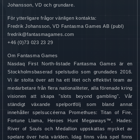
Johansson, VD och grundare.
För ytterligare frågor vänligen kontakta:
Fredrik Johansson, VD Fantasma Games AB (publ)
fredrik@fantasmagames.com
+46 (0)73 023 23 29
Om Fantasma Games
Nasdaq First North-listade Fantasma Games är en
Stockholmsbaserad spelstudio som grundades 2016.
Vi är stolta över att ha ett litet och effektivt team av
medarbetare från flera nationaliteter, alla förenade kring
visionen att skapa "slots beyond gambling". Vår
ständigt växande spelportfölj som bland annat
innehåller spelsuccéerna Promethues: Titan of Fire,
Fortune Llama, Heroes Hunt Megaways™, Hades:
River of Souls och Medallion uppskattas mycket av
spelare över hela världen. Idag finns våra spel finns