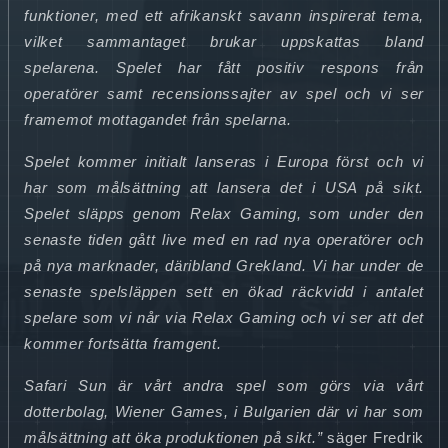
funktioner, med ett afrikanskt savann inspirerat tema,
vilket sammantaget brukar uppskattas bland
spelarena. Spelet har fått positiv respons från
operatörer samt recensionssajter av spel och vi ser
framemot mottagandet från spelarna.
Spelet kommer initialt lanseras i Europa först och vi
har som målsättning att lansera det i USA på sikt.
Spelet släpps genom Relax Gaming, som under den
senaste tiden gått live med en rad nya operatörer och
på nya marknader, däribland Grekland. Vi har under de
senaste spelsläppen sett en ökad räckvidd i antalet
spelare som vi når via Relax Gaming och vi ser att det
kommer fortsätta framgent.
Safari Sun är vårt andra spel som görs via vårt
dotterbolag, Wiener Games, i Bulgarien där vi har som
målsättning att öka produktionen på sikt.”
säger Fredrik