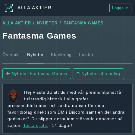
ALLA AKTIER
Logga in
ALLA AKTIER
NYHETER
FANTASMA GAMES
Fantasma Games
Översikt
Nyheter
Blankning
Insider
Nyheter Fantasma Games
Nyheter alla bolag
Hej
Visste du att du med vår premiumtjänst får
fullständig historik
i alla grafer,
pressmeddelanden och andra
notiser för dina
favoritbolag
direkt som DM i Discord samt en del andra
godsaker? Du slipper dessutom störande annonser på
sajten.
Testa gratis
i 14 dagar!