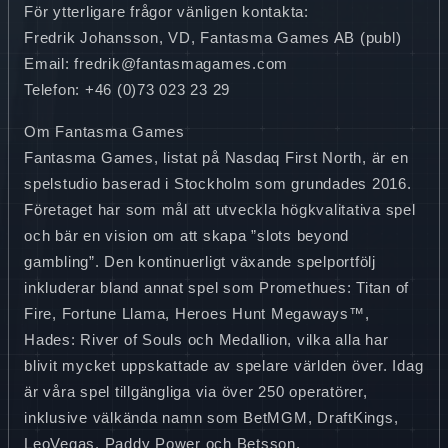
För ytterligare frågor vänligen kontakta:
Fredrik Johansson, VD, Fantasma Games AB (publ)
Email: fredrik@fantasmagames.com
Telefon: +46 (0)73 023 23 29
Om Fantasma Games
Fantasma Games, listat på Nasdaq First North, är en
spelstudio baserad i Stockholm som grundades 2016.
Företaget har som mål att utveckla högkvalitativa spel
och bär en vision om att skapa ”slots beyond
gambling”. Den kontinuerligt växande spelportfölj
inkluderar bland annat spel som Promethues: Titan of
Fire, Fortune Llama, Heroes Hunt Megaways™,
Hades: River of Souls och Medallion, vilka alla har
blivit mycket uppskattade av spelare världen över. Idag
är våra spel tillgängliga via över 250 operatörer,
inklusive välkända namn som BetMGM, DraftKings,
LeoVegas, Paddy Power och Betsson.