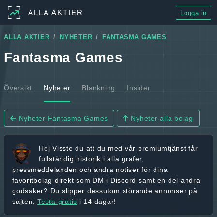
ALLA AKTIER
Logga in
ALLA AKTIER
NYHETER
FANTASMA GAMES
Fantasma Games
Översikt
Nyheter
Blankning
Insider
Nyheter Fantasma Games
Nyheter alla bolag
Hej
Visste du att du med vår premiumtjänst får
fullständig historik
i alla grafer,
pressmeddelanden och andra
notiser för dina
favoritbolag
direkt som DM i Discord samt en del andra
godsaker? Du slipper dessutom störande annonser på
sajten.
Testa gratis
i 14 dagar!