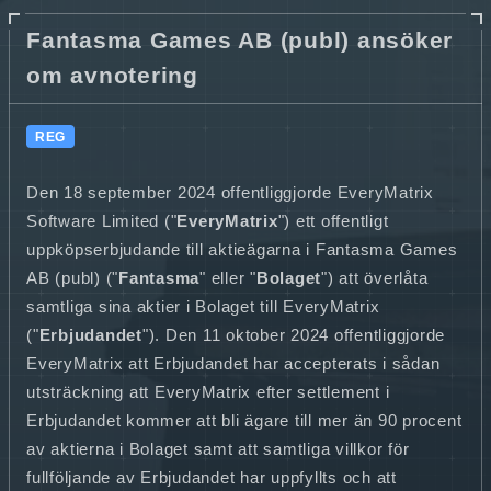
Fantasma Games AB (publ) ansöker
om avnotering
REG
Den 18 september 2024 offentliggjorde EveryMatrix
Software Limited ("
EveryMatrix
") ett offentligt
uppköpserbjudande till aktieägarna i Fantasma Games
AB (publ) ("
Fantasma
" eller "
Bolaget
") att överlåta
samtliga sina aktier i Bolaget till EveryMatrix
("
Erbjudandet
"). Den 11 oktober 2024 offentliggjorde
EveryMatrix att Erbjudandet har accepterats i sådan
utsträckning att EveryMatrix efter settlement i
Erbjudandet kommer att bli ägare till mer än 90 procent
av aktierna i Bolaget samt att samtliga villkor för
fullföljande av Erbjudandet har uppfyllts och att