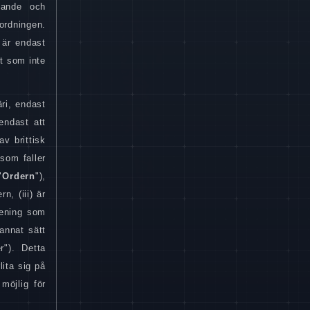
lande och
ordningen.
 är endast
at som inte
ri, endast
 endast att
v brittisk
som faller
"
Ordern
"),
n, (iii) är
 mening som
annat sätt
r"). Detta
lita sig på
möjlig för