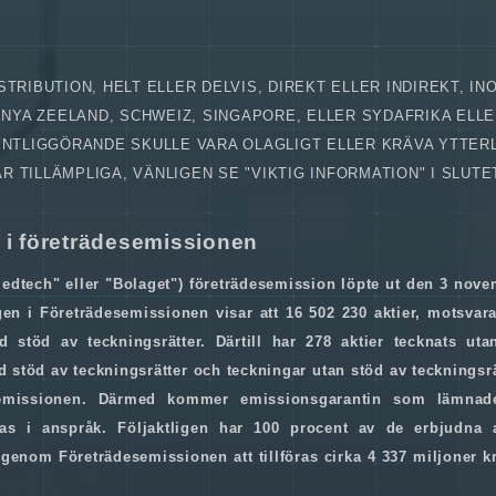
TRIBUTION, HELT ELLER DELVIS, DIREKT ELLER INDIREKT, IN
, NYA ZEELAND, SCHWEIZ, SINGAPORE, ELLER SYDAFRIKA ELL
FENTLIGGÖRANDE SKULLE VARA OLAGLIGT ELLER KRÄVA YTTER
TILLÄMPLIGA, VÄNLIGEN SE "VIKTIG INFORMATION" I SLUTE
ll i företrädesemissionen
edtech" eller "Bolaget") företrädesemission löpte ut den 3 nov
n i Företrädesemissionen visar att 16 502 230 aktier, motsvar
 stöd av teckningsrätter. Därtill har 278 aktier tecknats uta
stöd av teckningsrätter och teckningar utan stöd av teckningsrä
esemissionen. Därmed kommer emissionsgarantin som lämna
as i anspråk. Följaktligen har 100 procent av de erbjudna a
nom Företrädesemissionen att tillföras cirka 4 337 miljoner k