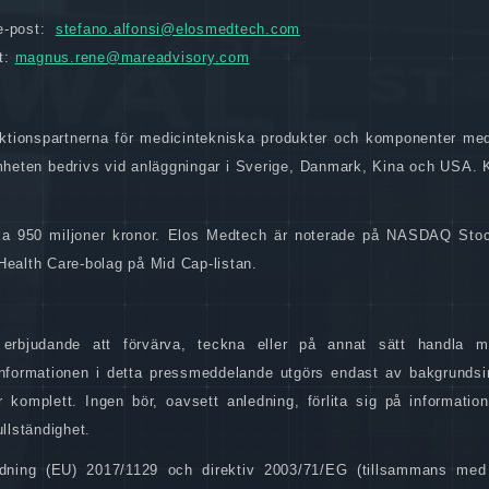
e-post:
stefano.alfonsi@elosmedtech.com
t:
magnus.rene@mareadvisory.com
ktionspartnerna för medicintekniska produkter och komponenter me
mheten bedrivs vid anläggningar i Sverige, Danmark, Kina och USA.
irka 950 miljoner kronor. Elos Medtech är noterade på NASDAQ St
Health Care-bolag på Mid Cap-listan.
 erbjudande att förvärva, teckna eller på annat sätt handla m
Informationen i detta pressmeddelande utgörs endast av bakgrundsi
 komplett. Ingen bör, oavsett anledning, förlita sig på information
llständighet.
ordning (EU) 2017/1129 och direktiv 2003/71/EG (tillsammans med