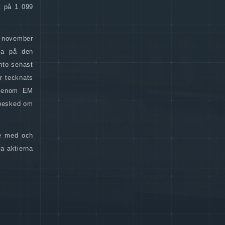
t på 1 099
6 november
na på den
nto senast
ar tecknats
, genom EM
 besked om
de med och
a aktierna