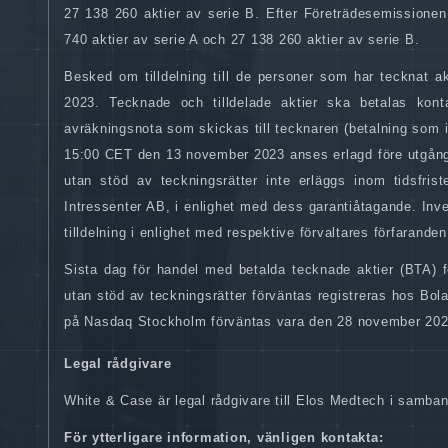
27 138 260 aktier av serie B. Efter Företrädesemissionen 
740 aktier av serie A och 27 138 260 aktier av serie B.
Besked om tilldelning till de personer som har tecknat a
2023. Tecknade och tilldelade aktier ska betalas kon
avräkningsnota som skickas till tecknaren (betalning som
15:00 CET den 13 november 2023 anses erlagd före utgången 
utan stöd av teckningsrätter inte erläggs inom tidsfr
Intressenter AB, i enlighet med dess garantiåtagande. Inv
tilldelning i enlighet med respektive förvaltares förfaranden
Sista dag för handel med betalda tecknade aktier (BTA)
utan stöd av teckningsrätter förväntas registreras hos Bo
på Nasdaq Stockholm förväntas vara den 28 november 202
Legal rådgivare
White & Case är legal rådgivare till Elos Medtech i samb
För ytterligare information, vänligen kontakta: