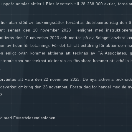
uppgår antalet aktier i Elos Medtech till 28 238 000 aktier, fördela
ktier utan stöd av teckningsrätter förväntas distribueras idag den 
tant senast den 10 november 2023 i enlighet med instruktioner
 initieras den 10 november 2023 och mottas på av Bolaget anvisat ko
av tiden för betalning). För det fall att betalning för aktier som h
isten enligt ovan kommer aktierna att tecknas av TA Associates
esterare som har tecknat aktier via en förvaltare kommer att erhålla
.
 förväntas att vara den 22 november 2023. De nya aktierna teckna
lagsverket omkring den 23 november. Första dag för handel med de ny
3.
and med Företrädesemissionen.