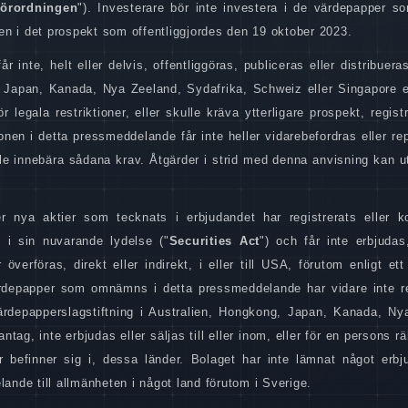
förordningen
"). Investerare bör inte investera i de värdepapper s
n i det prospekt som offentliggjordes den 19 oktober 2023.
r inte, helt eller delvis, offentliggöras, publiceras eller distribuera
ong, Japan, Kanada, Nya Zeeland, Sydafrika, Schweiz eller Singapore 
r legala restriktioner, eller skulle kräva ytterligare prospekt, registr
onen i detta pressmeddelande får inte heller vidarebefordras eller r
lle innebära sådana krav. Åtgärder i strid med denna anvisning kan u
er nya aktier som tecknats i erbjudandet har registrerats eller 
3 i sin nuvarande lydelse ("
Securities Act
") och får inte erbjudas
 överföras, direkt eller indirekt, i eller till USA, förutom enligt ett 
ärdepapper som omnämns i detta pressmeddelande har vidare inte re
värdepapperslagstiftning i Australien, Hongkong, Japan, Kanada, Ny
ag, inte erbjudas eller säljas till eller inom, eller för en persons rä
er befinner sig i, dessa länder. Bolaget har inte lämnat något erbj
de till allmänheten i något land förutom i Sverige.