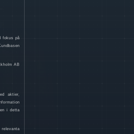
d fokus på
 Kundbasen
ockholm AB
ed aktier,
nformation
en i detta
 relevanta