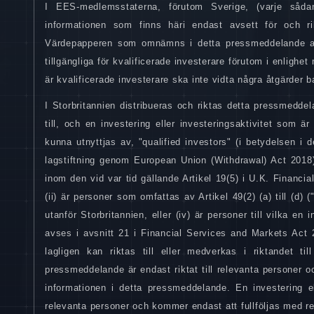
I EES-medlemsstaterna, förutom Sverige, (varje såd
informationen som finns häri endast avsett för och rikt
Värdepapperen som omnämns i detta pressmeddelande avs
tillgängliga för kvalificerade investerare förutom i enligh
är kvalificerade investerare ska inte vidta några åtgärder b
I Storbritannien distribueras och riktas detta pressmed
till, och en investering eller investeringsaktivitet som ä
kunna utnyttjas av, "qualified investors" (i betydelsen i 
lagstiftning genom European Union (Withdrawal) Act 2018) 
inom den vid var tid gällande Artikel 19(5) i U.K. Financ
(ii) är personer som omfattas av Artikel 49(2) (a) till (d) 
utanför Storbritannien, eller (iv) är personer till vilka e
avses i avsnitt 21 i Financial Services and Markets Act 
lagligen kan riktas till eller medverkas i riktandet t
pressmeddelande är endast riktat till relevanta personer oc
informationen i detta pressmeddelande. En investering e
relevanta personer och kommer endast att fullföljas med re