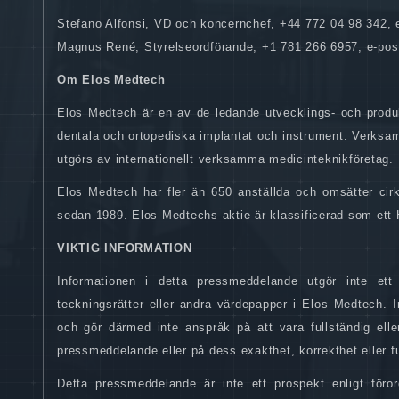
Stefano Alfonsi, VD och koncernchef, +44 772 04 98 342, 
Magnus René, Styrelseordförande, +1 781 266 6957, e-pos
Om Elos Medtech
Elos Medtech är en av de ledande utvecklings- och produ
dentala och ortopediska implantat och instrument. Verksa
utgörs av internationellt verksamma medicinteknikföretag.
Elos Medtech har fler än 650 anställda och omsätter c
sedan 1989. Elos Medtechs aktie är klassificerad som ett 
VIKTIG INFORMATION
Informationen i detta pressmeddelande utgör inte ett
teckningsrätter eller andra värdepapper i Elos Medtech. 
och gör därmed inte anspråk på att vara fullständig eller
pressmeddelande eller på dess exakthet, korrekthet eller fu
Detta pressmeddelande är inte ett prospekt enligt för