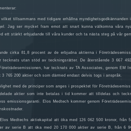
menterar:
, vilket tillsammans med tidigare erhållna myndighetsgodkännanden i
ingel. Jag ser mycket fram emot att snart kunna välkomna våra nya
ed ett stärkt erbjudande till våra kunder och ta nästa steg på vår 
arande cirka 81,8 procent av de erbjudna aktierna i Företrädesemiss
r tecknats utan stöd av teckningsrätter. De återstående 3 667 492
 Företrädesemissionen, har tecknats av TA Associates, genom EM In
t 3 765 200 aktier och som därmed endast delvis togs i anspråk.
 enlighet med de principer som anges i prospektet för Företrädesemis
lldelade aktier som inte betalas i tid kommer att tilldelas och tec
dess emissionsgaranti. Elos Medtech kommer genom Företrädesemis
onskostnader.
los Medtechs aktiekapital att öka med 126 062 500 kronor, från 
tier av serie B att öka med 20 170 000 aktier av serie B, från 6 96