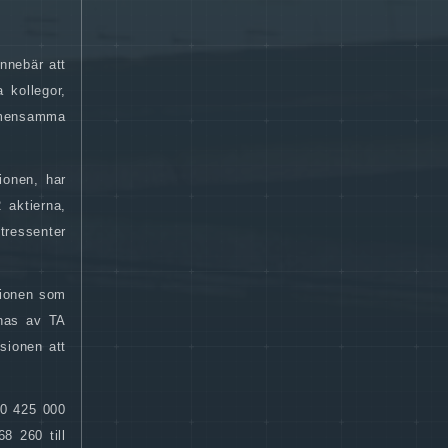
nnebär att
 kollegor,
gemensamma
ionen, har
 aktierna,
tressenter
sionen som
knas av TA
sionen att
50 425 000
8 260 till