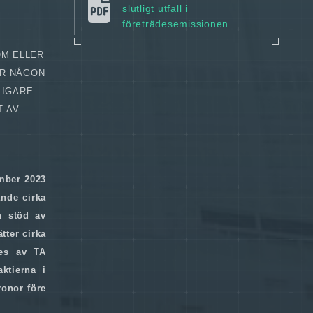
slutligt utfall i
företrädesemissionen
OM ELLER
ER NÅGON
LIGARE
T AV
ember 2023
ande cirka
n stöd av
tter cirka
des av TA
ktierna i
ronor före