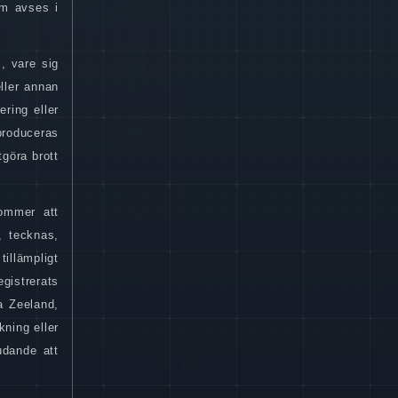
om avses i
s, vare sig
eller annan
ering eller
eproduceras
tgöra brott
kommer att
, tecknas,
tillämpligt
gistrerats
a Zeeland,
kning eller
udande att