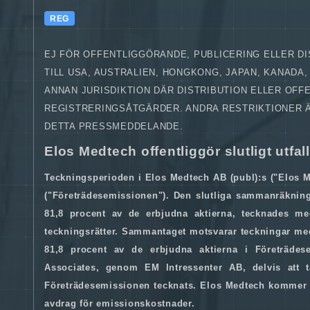
REG
EJ FÖR OFFENTLIGGÖRANDE, PUBLICERING ELLER DIS
TILL USA, AUSTRALIEN, HONGKONG, JAPAN, KANADA
ANNAN JURISDIKTION DÄR DISTRIBUTION ELLER OF
REGISTRERINGSÅTGÄRDER. ANDRA RESTRIKTIONER ÄR 
DETTA PRESSMEDDELANDE.
Elos Medtech offentliggör slutligt utfa
Teckningsperioden i Elos Medtech AB (publ):s ("Elos M
("Företrädesemissionen"). Den slutliga sammanräkninge
81,8 procent av de erbjudna aktierna, tecknades med
teckningsrätter. Sammantaget motsvarar teckningar med 
81,8 procent av de erbjudna aktierna i Företräd
Associates, genom EM Intressenter AB, delvis att t
Företrädesemissionen tecknats. Elos Medtech kommer ge
avdrag för emissionskostnader.