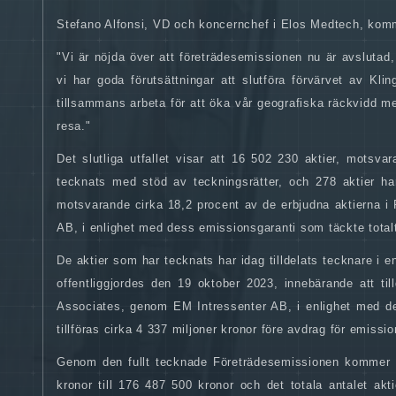
Stefano Alfonsi, VD och koncernchef i Elos Medtech, kom
"Vi är nöjda över att företrädesemissionen nu är avslutad
vi har goda förutsättningar att slutföra förvärvet av Kl
tillsammans arbeta för att öka vår geografiska räckvidd m
resa."
Det slutliga utfallet visar att 16 502 230 aktier, motsv
tecknats med stöd av teckningsrätter, och 278 aktier ha
motsvarande cirka 18,2 procent av de erbjudna aktierna i
AB, i enlighet med dess emissionsgaranti som täckte total
De aktier som har tecknats har idag tilldelats tecknare i
offentliggjordes den 19 oktober 2023, innebärande att ti
Associates, genom EM Intressenter AB, i enlighet med 
tillföras cirka 4 337 miljoner kronor före avdrag för emissi
Genom den fullt tecknade Företrädesemissionen kommer E
kronor till 176 487 500 kronor och det totala antalet ak