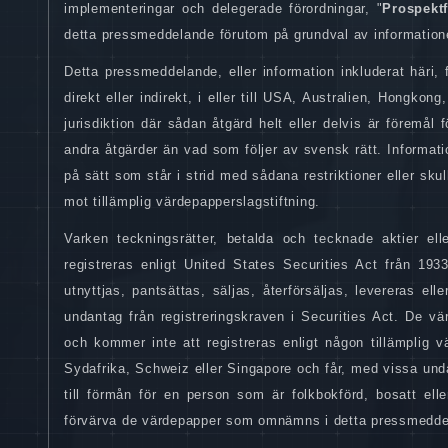
implementeringar och delegerade förordningar, "
Prospekt
detta pressmeddelande förutom på grundval av informatione
Detta pressmeddelande, eller information inkluderat häri, få
direkt eller indirekt, i eller till USA, Australien, Hongk
jurisdiktion där sådan åtgärd helt eller delvis är föremål fö
andra åtgärder än vad som följer av svensk rätt. Informati
på sätt som står i strid med sådana restriktioner eller sku
mot tillämplig värdepapperslagstiftning.
Varken teckningsrätter, betalda och tecknade aktier ell
registreras enligt United States Securities Act från 193
utnyttjas, pantsättas, säljas, återförsäljas, levereras eller
undantag från registreringskraven i Securities Act. De v
och kommer inte att registreras enligt någon tillämplig 
Sydafrika, Schweiz eller Singapore och får, med vissa undant
till förmån för en person som är folkbokförd, bosatt ell
förvärva de värdepapper som omnämns i detta pressmeddelan