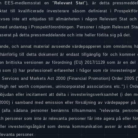
an EES-medlemsstat en "
Relevant Stat
"), är detta pressmedde
at till kvalificerade investerare såsom definierat i Prospektför
es inte att erbjudas till allmänheten i någon Relevant Stat och
et med undantag i Prospektförordningen. Personer i någon Relevant St
aserat på detta pressmeddelande och inte heller förlita sig på det.
delande, och annat material avseende värdepapperen som omnämns hä
r hänförlig till detta dokument är endast tillgänglig för och kommer
den brittiska versionen av förordning (EU) 2017/1129 som är en del a
som (i) har professionell erfarenhet i frågor som rör investeringar 
ial Services and Markets Act 2000 (Financial Promotion) Order 2005 (
("high net worth companies, unincorporated associations etc.") i Order
n inbjudan eller incitament att delta i investeringsverksamhet (i den
2000) i samband med emission eller försäljning av värdepapper på 
ill (alla sådana personer benämns tillsammans "relevanta persone
h personer som inte är relevanta personer får inte agera på eller för
ller investeringsåtgärd som denna kommunikation avser är enbart 
levanta personer.