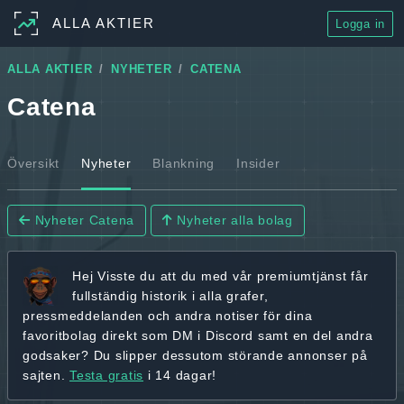
ALLA AKTIER
Logga in
ALLA AKTIER
NYHETER
CATENA
Catena
Översikt
Nyheter
Blankning
Insider
Nyheter Catena
Nyheter alla bolag
Hej
Visste du att du med vår premiumtjänst får
fullständig historik
i alla grafer,
pressmeddelanden och andra
notiser för dina
favoritbolag
direkt som DM i Discord samt en del andra
godsaker? Du slipper dessutom störande annonser på
sajten.
Testa gratis
i 14 dagar!