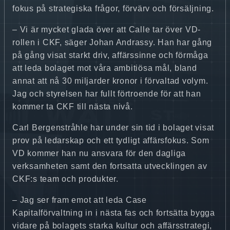
fokus på strategiska frågor, förvärv och försäljning.
– Vi är mycket glada över att Calle tar över VD-
rollen i CKF, säger Johan Andrassy. Han har gång
på gång visat starkt driv, affärssinne och förmåga
att leda bolaget mot våra ambitiösa mål, bland
annat att nå 30 miljarder kronor i förvaltad volym.
Jag och styrelsen har fullt förtroende för att han
kommer ta CKF till nästa nivå.
Carl Bergenstråhle har under sin tid i bolaget visat
prov på ledarskap och ett tydligt affärsfokus. Som
VD kommer han nu ansvara för den dagliga
verksamheten samt den fortsatta utvecklingen av
CKF:s team och produkter.
– Jag ser fram emot att leda Case
Kapitalförvaltning in i nästa fas och fortsätta bygga
vidare på bolagets starka kultur och affärsstrategi,