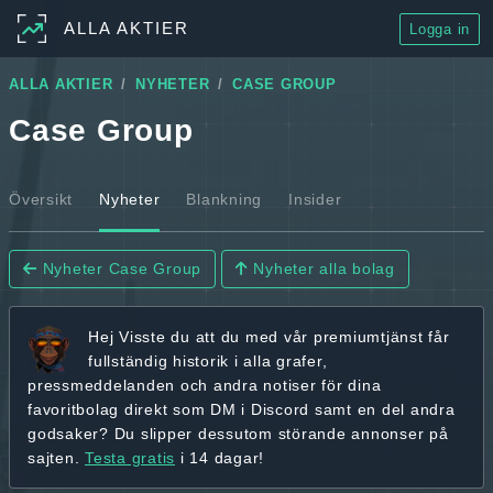
ALLA AKTIER
Logga in
ALLA AKTIER
NYHETER
CASE GROUP
Case Group
Översikt
Nyheter
Blankning
Insider
Nyheter Case Group
Nyheter alla bolag
Hej
Visste du att du med vår premiumtjänst får
fullständig historik
i alla grafer,
pressmeddelanden och andra
notiser för dina
favoritbolag
direkt som DM i Discord samt en del andra
godsaker? Du slipper dessutom störande annonser på
sajten.
Testa gratis
i 14 dagar!