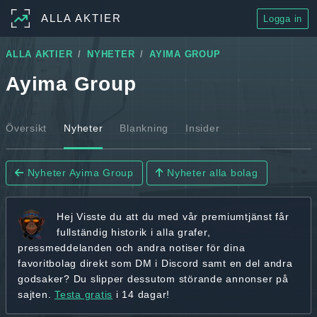
ALLA AKTIER
Logga in
ALLA AKTIER
NYHETER
AYIMA GROUP
Ayima Group
Översikt
Nyheter
Blankning
Insider
Nyheter Ayima Group
Nyheter alla bolag
Hej
Visste du att du med vår premiumtjänst får
fullständig historik
i alla grafer,
pressmeddelanden och andra
notiser för dina
favoritbolag
direkt som DM i Discord samt en del andra
godsaker? Du slipper dessutom störande annonser på
sajten.
Testa gratis
i 14 dagar!