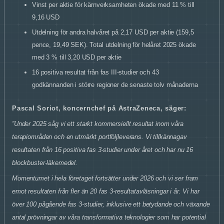
Vinst per aktie för kärnverksamheten ökade med 11 % till
9,16 USD
Utdelning för andra halvåret på 2,17 USD per aktie (159,5
pence, 19,49 SEK). Total utdelning för helåret 2025 ökade
med 3 % till 3,20 USD per aktie
16 positiva resultat från fas III-studier och 43
godkännanden i större regioner de senaste tolv månaderna
Pascal Soriot, koncernchef på AstraZeneca, säger:
”Under 2025 såg vi ett starkt kommersiellt resultat inom våra
terapiområden och en utmärkt portföljleverans. Vi tillkännagav
resultaten från 16 positiva fas 3-studier under året och har nu 16
blockbuster-läkemedel.
Momentumet i hela företaget fortsätter under 2026 och vi ser fram
emot resultaten från fler än 20 fas 3-resultatavläsningar i år. Vi har
över 100 pågående fas 3-studier, inklusive ett betydande och växande
antal prövningar av våra transformativa teknologier som har potential