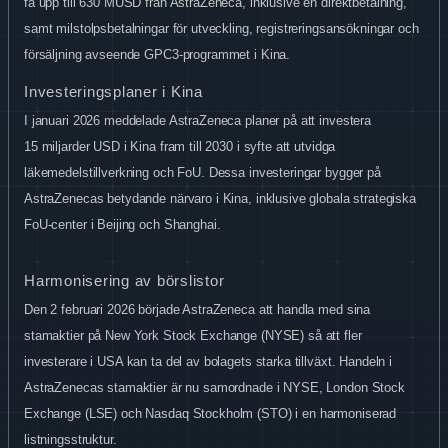
få upp till 630
MUSD från AstraZeneca, inklusive en direktbetalning,
samt milstolpsbetalningar för utveckling, registreringsansökningar och
försäljning avseende GPC3-programmet i Kina.
Investeringsplaner i Kina
I januari 2026 meddelade AstraZeneca planer på att investera
15
miljarder USD i Kina fram till 2030 i syfte att utvidga
läkemedelstillverkning och FoU. Dessa investeringar bygger på
AstraZenecas betydande närvaro i Kina, inklusive globala strategiska
FoU-center i Beijing och Shanghai.
Harmonisering av börslistor
Den 2 februari 2026 började AstraZeneca att handla med sina
stamaktier på New York Stock Exchange (NYSE) så att fler
investerare i USA kan ta del av bolagets starka tillväxt. Handeln i
AstraZenecas stamaktier är nu samordnade i NYSE, London Stock
Exchange (LSE) och Nasdaq Stockholm (STO) i en harmoniserad
listningsstruktur.