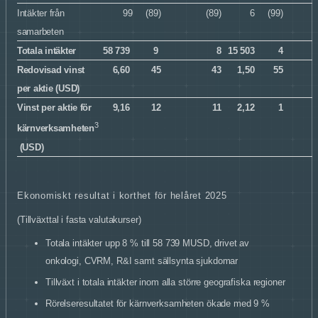
Intäkter från
99
(89)
(89)
6
(99)
samarbeten
Totala intäkter
58 739
9
8
15 503
4
Redovisad vinst
6,60
45
43
1,50
55
per aktie (USD)
Vinst per aktie för
9,16
12
11
2,12
1
3
kärnverksamheten
(USD)
Ekonomiskt resultat i korthet för
helåret 2025
(Tillväxttal i fasta valutakurser)
Totala intäkter upp 8 % till 58 739 MUSD, drivet av
onkologi, CVRM, R&I samt sällsynta sjukdomar
Tillväxt i totala intäkter inom alla större geografiska regioner
Rörelseresultatet för kärnverksamheten ökade med 9 %