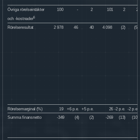
Övriga rörelseintäkter
100
-
2
101
2
2
6
och -kostnader
Rörelseresultat
2 978
46
40
4 098
(2)
(5)
Rörelsemarginal (%)
19
+6 p.e.
+5
p.e.
26
-2
p.e.
-2
p.e.
Summa finansnetto
-349
(4)
(2)
-269
(13)
(10)