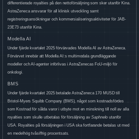
differentierade royalties på den nettoförsäljning som sker utanför Kina.
AstraZeneca ansvarar för all klinisk utveckling samt
registreringsansökningar och kommersialiseringsaktiviteter för JAB-
23E73 utanför Kina.
Modella AI
Under fjärde kvartalet 2025 förvärvades Modella AI av AstraZeneca.
Förvärvet innebär att Modella AI:s multimodala grundläggande
modeller och AI-agenter införlivas i AstraZenecas FoU-miljö för
onkologi.
BMS
Under fjärde kvartalet 2025 betalade AstraZeneca 170 MUSD till
Bristol-Myers Squibb Company (BMS), något som kostnadsfördes
som Kostnad för sålda varor i utbyte mot en minskning till noll av alla
royalties som skulle utbetalas för försäljning av
Saphnelo
utanför
USA. Royalties på försäljningen i USA ska fortfarande betalas ut med
en medelhög tvåsiffrig procentsats.