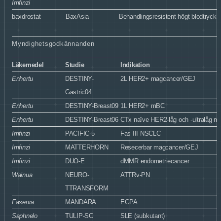
Imfinzi
baxdrostat
BaxAsia
Behandlingsresistent högt blodtryck
Myndighetsgodkännanden
Läkemedel
Studie
Indikation
Enhertu
DESTINY-
2L HER2+ magcancer/GEJ
Gastric04
Enhertu
DESTINY-Breast09
1L HER2+ mBC
Enhertu
DESTINY-Breast06
CTx naïve HER2-låg och -ultralåg 
Imfinzi
PACIFIC-5
Fas III NSCLC
Imfinzi
MATTERHORN
Resecerbar magcancer/GEJ
Imfinzi
DUO-E
dMMR endometriecancer
Wainua
NEURO-
ATTRv-PN
TTRANSFORM
Fasenra
MANDARA
EGPA
Saphnelo
TULIP-SC
SLE (subkutant)