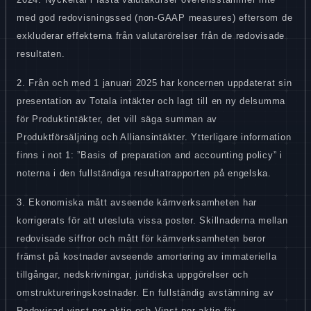
med god redovisningssed (non-GAAP measures) eftersom de
exkluderar effekterna från valutarörelser från de redovisade
resultaten.
2. Från och med 1 januari 2025 har koncernen uppdaterat sin
presentation av Totala intäkter och lagt till en ny delsumma
för Produktintäkter, det vill säga summan av
Produktförsäljning och Alliansintäkter. Ytterligare information
finns i not 1: ”Basis of preparation and accounting policy” i
noterna i den fullständiga resultatrapporten på engelska.
3. Ekonomiska mått avseende kärnverksamheten har
korrigerats för att utesluta vissa poster. Skillnaderna mellan
redovisade siffror och mått för kärnverksamheten beror
främst på kostnader avseende amortering av immateriella
tillgångar, nedskrivningar, juridiska uppgörelser och
omstruktureringskostnader. En fullständig avstämning av
Redovisad vinst per aktie och Vinst per aktie för