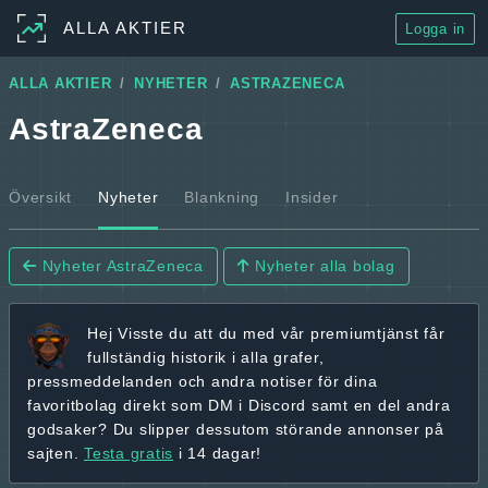
ALLA AKTIER
Logga in
ALLA AKTIER
NYHETER
ASTRAZENECA
AstraZeneca
Översikt
Nyheter
Blankning
Insider
Nyheter AstraZeneca
Nyheter alla bolag
Hej
Visste du att du med vår premiumtjänst får
fullständig historik
i alla grafer,
pressmeddelanden och andra
notiser för dina
favoritbolag
direkt som DM i Discord samt en del andra
godsaker? Du slipper dessutom störande annonser på
sajten.
Testa gratis
i 14 dagar!