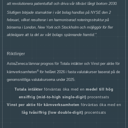
att revolutionera patientutfall och driva vår tillväxt långt bortom 2030.
Slutligen började stamaktier i vårt bolag handlas på NYSE den 2
februari, vilket resulterar i en harmoniserad noteringsstruktur på
börserna i London, New York och Stockholm och möjliggör för fler
aktieägare att ta del av vårt bolags spännande framtid.”
Riktlinjer
AstraZeneca lämnar prognos för Totala intäkter och Vinst per aktie för
4
kärnverksamheten
för helåret 2026 i fasta valutakurser baserat på de
genomsnittliga valutakurserna under 2025.
Totala intäkter
förväntas öka med en
medel till
hög
ensiffrig (mid-to-high single-digit)
procentsats
Vinst per aktie för kärnverksamheten
förväntas öka med en
låg tvåsiffrig (low double-digit)
procentsats