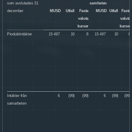
som avslutades 31
samheten
december
MUSD
Utfall
Fasta
MUSD
Utfall
Fasta
valuta
valuta
kurser
kurser
Produktintäkter
15 497
10
8
15 497
10
8
Intäkter från
6
(99)
(99)
6
(99)
(99)
samarbeten