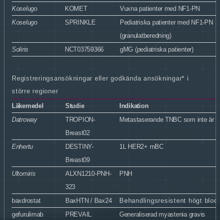
Koselugo
KOMET
Vuxna patienter med NF1-PN
Koselugo
SPRINKLE
Pediatriska patienter med NF1-PN
(granulatberedning)
Soliris
NCT03759366
gMG (pediatriska patienter)
Registreringsansökningar eller godkända ansökningar* i
större regioner
Läkemedel
Studie
Indikation
Datroway
TROPION-
Metastaserande TNBC som inte är ka
Breast02
Enhertu
DESTINY-
1L HER2+ mBC
Breast09
Ultomiris
ALXN1210-PNH-
PNH
323
baxdrostat
BaxHTN / Bax24
Behandlingsresistent högt blod
gefurulimab
PREVAIL
Generaliserad myastenia gravis