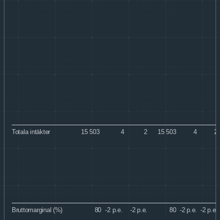
Totala intäkter
15 503
4
2
15 503
4
2
Bruttomarginal (%)
80
-2
p.e.
-2
p.e.
80
-2
p.e.
-2
p.e.