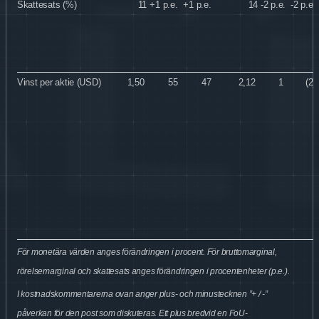
Skattesats (%)
11
+1
p.e.
+1
p.e.
14
-2
p.e.
-2
p.e.
Vinst per aktie (USD)
1,50
55
47
2,12
1
(2)
För monetära värden anges förändringen i procent. För bruttomarginal,
rörelsemarginal och skattesats anges förändringen i procentenheter (p.e.).
I kostnadskommentarerna ovan anger plus- och minustecknen ”+ / -”
påverkan för den post som diskuteras. Ett plus bredvid en FoU-