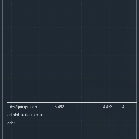
Försäljnings- och
5 492
2
-
4 453
4
2
administrationskostn-
ader