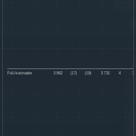
FoU-kostnader
3 862
(17)
(19)
3 731
4
3