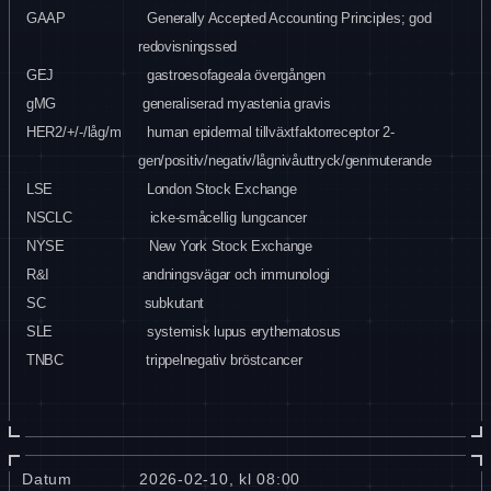
GAAP
Generally Accepted Accounting Principles; god
redovisningssed
GEJ
gastroesofageala övergången
gMG
generaliserad myastenia gravis
HER2/+/-/låg/m
human epidermal tillväxtfaktorreceptor 2-
gen/positiv/negativ/lågnivåuttryck/genmuterande
LSE
London Stock Exchange
NSCLC
icke-småcellig lungcancer
NYSE
New York Stock Exchange
R&I
andningsvägar och immunologi
SC
subkutant
SLE
systemisk lupus erythematosus
TNBC
trippelnegativ bröstcancer
Datum
2026-02-10, kl 08:00