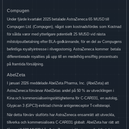
Compugen
Under fjärde kvartalet 2025 betalade AstraZeneca 65
MUSD till
Compugen
Ltd. (Compugen), något som kostnadsfördes som Kostnad
för sålda varor med ytterligare potentiellt 25
MUSD vid nästa
milstolpsutbetalning efter BLA-godkännande, för en del av Compugens
befintliga royaltyintresse i rilvegostomig. AstraZeneca kommer
betala
differentierade royalties på upp till en medelhög ensiffrig procentsats
på framtida försäljning.
AbelZeta
I januari 2026 meddelade AbelZeta Pharma, Inc. (AbelZeta) att
AstraZeneca förvärvar AbelZetas andel på 50
% av utvecklingen i
Kina och kommersialiseringsrättigheterna för C-CAR031, en autolog,
Glypican 3 (GPC3)-inriktad chimär antigenreceptor T-cellsterapi.
När detta förvärv slutförts har AstraZeneca ensamrätt att utveckla,
tillverka och kommersialisera C-CAR031 globalt. AbelZeta har rätt att