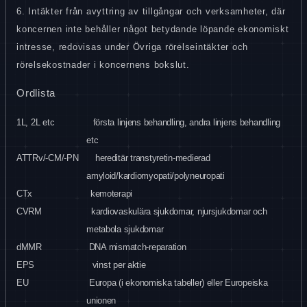
6. Intäkter från avyttring av tillgångar och verksamheter, där
koncernen inte behåller något betydande löpande ekonomiskt
intresse, redovisas under Övriga rörelseintäkter och
rörelsekostnader i koncernens bokslut.
Ordlista
1L, 2L etc
första linjens behandling, andra linjens behandling
etc
ATTRv/-CM/-PN
hereditär transtyretin-medierad
amyloid/kardiomyopati/polyneuropati
CTx
kemoterapi
CVRM
kardiovaskulära sjukdomar, njursjukdomar och
metabola sjukdomar
dMMR
DNA mismatch-reparation
EPS
vinst per aktie
EU
Europa (i ekonomiska tabeller) eller Europeiska
unionen