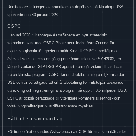
Den tidigare listningen av amerikanska depåbevis på Nasdaq i USA
upphörde den 30
januari 2026.
CSPC
I januari 2026 tillkännagav AstraZeneca ett nytt strategiskt
samarbetsavtal med CSPC Pharmaceuticals. AstraZeneca får
exklusiva globala rättigheter utanför Kina till CSPC:s portfölj mot
övervikt som injiceras en gång per månad, inklusive SYH2082, en
långtidsverkande GLP1R/GIPR-agonist som går vidare till fas I samt
tre prekliniska program. CSPC får en direktbetalning på 1,2
miljarder
USD och är berättigade att erhålla betalning för milstolpar avseende
utveckling och registrering i alla program på upp till 3,5
miljarder USD.
CSPC är också berättigade till ytterligare kommersialiserings- och
försäljningsmilstolpar plus differentierade royalties.
Hållbarhet i sammandrag
För tionde året erkändes AstraZeneca av CDP för sina klimatåtgärder