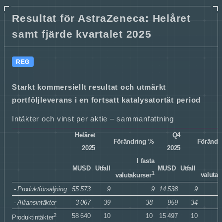
Resultat för AstraZeneca: Helåret
samt fjärde kvartalet 2025
REG
Starkt kommersiellt resultat och utmärkt
portföljleverans i en fortsatt katalysatortät period
Intäkter och vinst per aktie – sammanfattning
Helåret
Q4
Förändring %
Förändr
2025
2025
I fasta
I
MUSD
Utfall
MUSD
Utfall
1
valutak
valutakurser
- Produktförsäljning
55 573
9
9
14 538
9
- Alliansintäkter
3 067
39
38
959
34
2
58 640
10
10
15 497
10
Produktintäkter